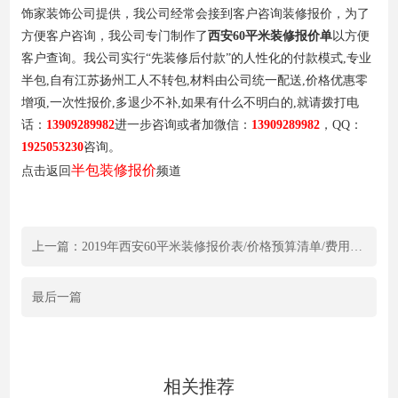
饰家装饰公司提供，我公司经常会接到客户咨询装修报价，为了
方便客户咨询，我公司专门制作了
西安60平米装修报价单
以方便
客户查询。我公司实行“先装修后付款”的人性化的付款模式,专业
半包,自有江苏扬州工人不转包,材料由公司统一配送,价格优惠零
增项,一次性报价,多退少不补,如果有什么不明白的,就请拨打电
话：
13909289982
进一步咨询或者加微信
：
13909289982
，QQ：
1925053230
咨询。
半包装修报价
点击返回
频道
上一篇：2019年西安60平米装修报价表/价格预算清单/费用明细表
最后一篇
相关推荐