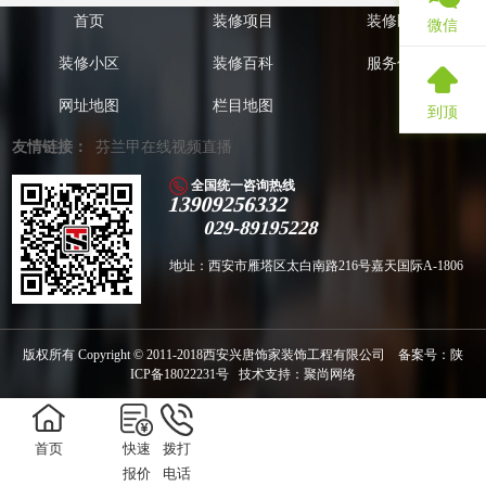
首页
装修项目
装修区域
微信
装修小区
装修百科
服务优化
网址地图
栏目地图
到顶
友情链接：
芬兰甲在线视频直播
全国统一咨询热线
13909256332
029-89195228
地址：西安市雁塔区太白南路216号嘉天国际A-1806
版权所有 Copyright ©️ 2011-2018西安兴唐饰家装饰工程有限公司 备案号：
陕
ICP备18022231号
技术支持：
聚尚网络
首页
快速
拨打
报价
电话