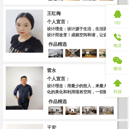
个很温暖很美好的词。很多人问过
我家是什么，我也经常问自己，现
王红梅
在的我看来，家在心中；设计不仅
要在“情理之中”，还要“出其不
个人宣言：
QQ
意”！
设计理念：设计源于生活，生活因
设计而改变！成就空间和谐，让设
计物有所值，让细节缔造完美！一
作品精选
电话
尘不染、素净澄明。用平静的心灵
看世界，利用淡淡的家具布局把原
有的空间净化，把气质和品位含蓄
地表现出来。
微信
雷永
个人宣言：
设计理念：用最少的投入，来最大
到顶
化的美化和利用现有空间，一切随
心，有心去感悟空间。人可以改变
作品精选
环境，环境可以影响人， 而设计
则可以改变人和环境。持之以恒的
学习是设计的来源，责任感是设计
的原则，而灵感是设计的升华。艺
王宏
术是生活的升华,设计是艺术的呈