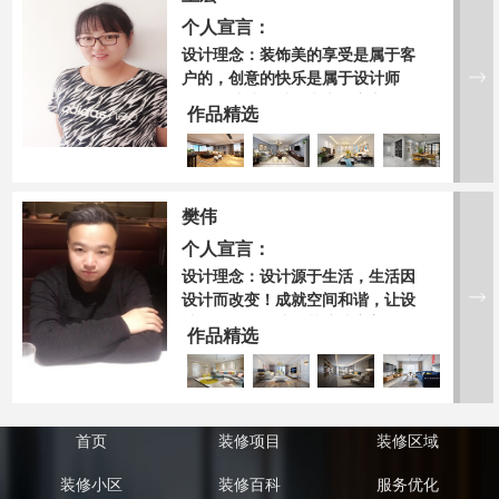
现。 合理划分空间，让设计融入
个人宣言：
生活，营造自然，品味，格调。
设计理念：装饰美的享受是属于客
户的，创意的快乐是属于设计师
的！设计就是以人为本，遵守自然
作品精选
法则，缔造经典家装。设计是恒久
的，在经过很长一段岁月后仍然具
有耐看的质感。家是一个很温暖很
美好的词。很多人问过我家是什
樊伟
么，我也经常问自己，现在的我看
来，家在心中；设计不仅要在“情
个人宣言：
理之中”，还要“出其不意”！
设计理念：设计源于生活，生活因
设计而改变！成就空间和谐，让设
计物有所值，让细节缔造完美！一
作品精选
尘不染、素净澄明。用平静的心灵
看世界，利用淡淡的家具布局把原
有的空间净化，把气质和品位含蓄
地表现出来。
首页
装修项目
装修区域
装修小区
装修百科
服务优化