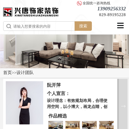
全国统一咨询热线
13909256332
029-89195228
搜索
首页
设计团队
>>
阮开萍
个人宣言：
设计理念：有效规划布局，合理使
用空间，以小博大，画龙点睛，创
造美味家居生活！持之以恒的学习
作品精选
是设计的来源，责任感是设计的原
则，而灵感是设计的升华。家是一