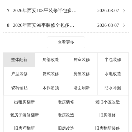
底拆解西安装修的价格密码。从刚需简装到
品质改善，从半包到全包，每一个环节的报
7
2026年西安108平装修半包多少钱？江苏工人团队报价与避坑全攻略
2026-08-07
价和门道，都给你讲得明明白白
8
2026年西安99平装修全包多少钱？兴唐装饰零增项承诺，价格透明不踩坑
2026-08-07
9
2026年西安102平二手房装修多少钱？这份报价单看完再装不踩坑
2026-08-07
查看更多
10
2026年西安装修多少钱？105平房子真实报价，附省钱避坑攻略
2026-08-06
整体翻新
局部改造
居室装修
半包装修
11
2026年西安96平装修多少钱？业主实测数据曝光，附避坑省钱全攻略
2026-08-06
户型装修
复式装修
房屋装修
水电改造
12
西安110平四居室装修多少钱？2026年西安装修价格全揭秘
2026-08-06
瓷砖铺贴
木作吊顶
墙面刷新
防水补漏
13
2026年西安91平装修多少钱？兴唐装饰免费报价清单曝光
2026-08-05
出租房翻新
老房装修
老旧小区改造
14
2026年西安104平装修全包多少钱？兴唐装饰报价清单，附省钱避坑指南
2026-08-05
老房子装修翻新
老房改造
旧房装修
15
2026年西安94平装修多少钱？中档自住半包全包报价清单
2026-08-05
旧房巧翻新
旧房改造
旧房翻新装修