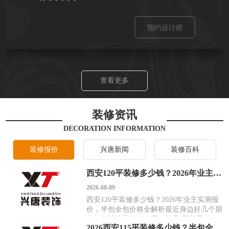
樊伟
代、欧式古典、新中式、北欧、港式
预约设计师
擅长风格：
作品：
龙湖香醍复式楼中式设计、维也
现代简约、美式风格、田园风格、日
、高新大都荟现代简约设计、翠竹园四居美式
从业时间：
8年
作品：
20
预约设计师
查看更多
装修资讯
DECORATION INFORMATION
装修报价
兴唐新闻
装修百科
西安120平装修多少钱？2026年业主实测报价，半包全包价格全解析
2026-08-09
西安120平装修多少钱？2026年业主实测报
价，半包全包价格全解析最近身边好几个朋
友都在讨论装修，一开口就是“预算又超
2026西安115平装修多少钱？半包全包报价表+避坑省钱全攻略
了”。翻看西安本地论坛，关于装修报价的