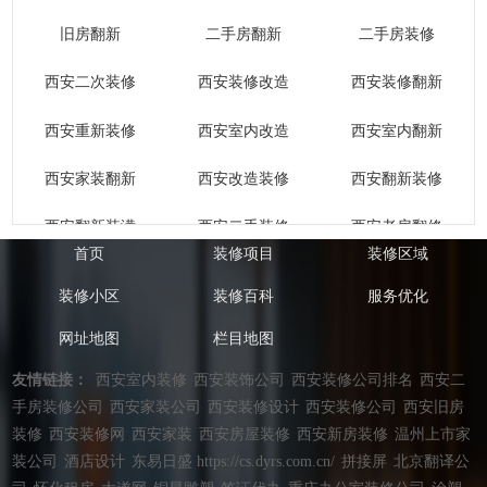
旧房翻新
二手房翻新
二手房装修
西安二次装修
西安装修改造
西安装修翻新
西安重新装修
西安室内改造
西安室内翻新
西安家装翻新
西安改造装修
西安翻新装修
西安翻新装潢
西安二手装修
西安老房翻修
首页
装修项目
装修区域
西安老房改造
西安老房装潢
西安老房装饰
装修小区
装修百科
服务优化
西安老房装修
西安老楼改造
西安老屋翻新
网址地图
栏目地图
陕西老房装修
西安老房翻新
西安旧屋改造
友情链接：
西安室内装修
西安装饰公司
西安装修公司排名
西安二
手房装修公司
西安家装公司
西安装修设计
西安装修公司
西安旧房
西安旧屋翻新
西安旧楼改造
西安旧家翻新
装修
西安装修网
西安家装
西安房屋装修
西安新房装修
温州上市家
装公司
酒店设计
东易日盛 https://cs.dyrs.com.cn/
拼接屏
北京翻译公
西安旧房装修
西安旧房装饰
西安旧房装潢