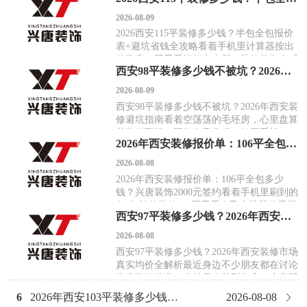
吐槽和求助帖更是铺天盖地。今天，我就结
2026-08-09
合2026年最新的市场情况和业主实测数据，
2026西安115平装修多少钱？半包全包报价
把西安120平米房子的装修费用，从里到外
表+避坑省钱全攻略看着手机里计算器按出
给你掰扯清楚。看完这篇，
的数字，再看看银行卡余额，装修的兴奋感
西安98平装修多少钱不被坑？2026年西安装修避坑指南
瞬间被现实的焦虑冲淡。在西安，一套115
平的房子承载着一个家的梦想，但装修预算
2026-08-09
就像一道难以逾越的鸿沟。别急着焦虑，今
西安98平装修多少钱不被坑？2026年西安装
天这篇干货，就是为你准备的装修“导航
修避坑指南看着空荡荡的毛坯房，心里盘算
仪”。我们不仅会拆解2026
着装修预算，既兴奋又焦虑。打开手机一
2026年西安装修报价单：106平全包多少钱？兴唐装饰2000元签约
搜，报价从几万到几十万都有，水太深，一
不小心就掉进坑里。今天这篇，就是为你准
2026-08-08
备的2026年西安装修实战手册。我们不谈虚
2026年西安装修报价单：106平全包多少
的，直接上干货，把西安98平房子的真实装
钱？兴唐装饰2000元签约看着手机里刷到的
修费用掰开揉碎讲清楚，更
各种“神仙装修”，再看看自己空荡荡的毛坯
西安97平装修多少钱？2026年西安装修市场真实均价全解析
房，心里那本账算得比谁都清楚。装修的
坑，往往从你开始问“多少钱”那一刻，就已
2026-08-08
经悄悄挖好了。别被“均价”忽悠了，你的家
西安97平装修多少钱？2026年西安装修市场
独一无二很多人一上来就问：“西安装修一
真实均价全解析最近身边不少朋友都在讨论
平米多少钱？”这个问题
换房装修的事，尤其是改善型住房，大家既
想住得舒服，又怕预算超支踩坑。今天，我
6
2026年西安103平装修多少钱？兴唐装饰解析半包全包真实报价
2026-08-08
就结合最新的市场情况和一线经验，为你彻