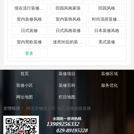
现在流行装修风格
田园风格家装
田园风格
室内装修风格
室内装饰风格
时尚混搭装修风格
日式装修
日式风格装修
日本装修风格
室内简欧装修
迷死80后的装修风格
美式装修
更多
首页
装修项目
装修区域
装修小区
装修百科
服务优化
网址地图
栏目地图
友情链接：
阿克苏物流公司
德乙在线视频直播
全国统一咨询热线
13909256332
029-89195228