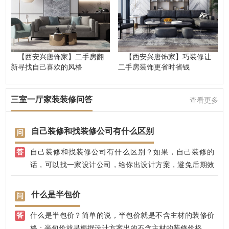
【西安兴唐饰家】二手房翻
【西安兴唐饰家】巧装修让
新寻找自己喜欢的风格
二手房装饰更省时省钱
三室一厅家装装修问答
查看更多
自己装修和找装修公司有什么区别
自己装修和找装修公司有什么区别？如果，自己装修的
话，可以找一家设计公司，给你出设计方案，避免后期效
果不好；找装修公司的话，可以有专业的设计师，全程把
控装修效果，不用担心装修效果好不好，装修质量大可放
什么是半包价
心，兴唐饰家，有自己的江苏施工团队，先装修后付款，
什么是半包价？简单的说，半包价就是不含主材的装修价
省心放心。
格；半包价就是根据设计方案出的不含主材的装修价格。