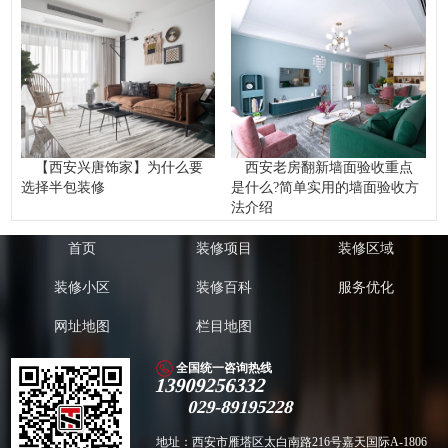
【西安兴唐饰家】为什么要
西安老房翻新墙面验收重点
选择半包装修
是什么?简单实用的墙面验收方
法介绍
首页
装修项目
装修区域
装修小区
装修百科
服务优化
网址地图
栏目地图
全国统一咨询热线
13909256332
029-89195228
地址：西安市雁塔区太白南路216号嘉天国际A-1806