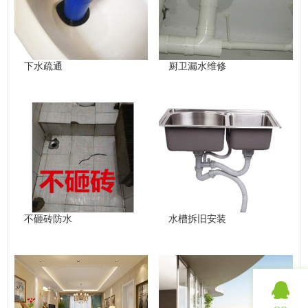
下水疏通
厨卫漏水维修
不砸砖防水
水槽拆旧安装