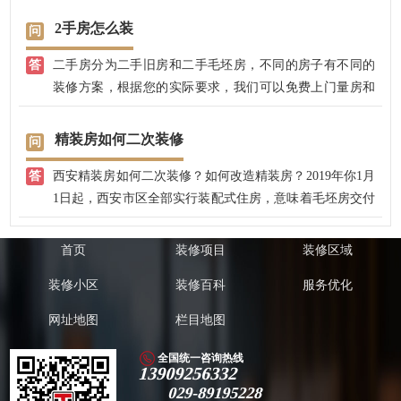
2手房怎么装
二手房分为二手旧房和二手毛坯房，不同的房子有不同的
装修方案，根据您的实际要求，我们可以免费上门量房和
设计方案，有20年的装修经验，专业半包装修，先装修后
付款。
精装房如何二次装修
西安精装房如何二次装修？如何改造精装房？2019年你1月
1日起，西安市区全部实行装配式住房，意味着毛坯房交付
的结束，2021年以后交付的房子全部都是精装房了，精装
房给人民带来便利的同时，也给西安人民带来很多问题，
首页
装修项目
装修区域
比如，精装房的质量不高，装修粗糙，合同上的主材到实
装修小区
装修百科
服务优化
际收房的时候，质量根本就不行，问题也层出不穷，大部
分的业主收房后，都需要进行二次改装。 根据我公司多年
网址地图
栏目地图
的装修经验，大部分的精装房需要局部改造，我们会根据
实际情况和业主的要求，来进行二次改造。
全国统一咨询热线
13909256332
029-89195228