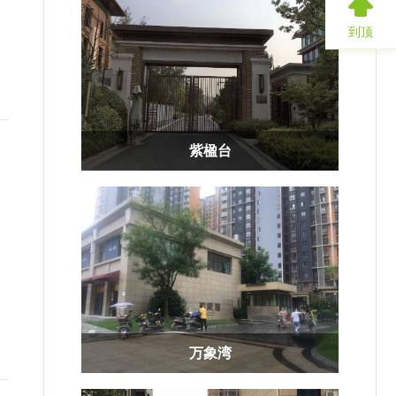
到顶
紫楹台
万象湾