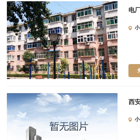
电
小
西
小