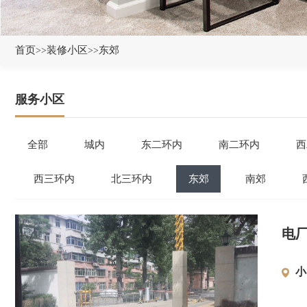
首页
装修小区
东郊
>>
>>
服务小区
全部
城内
东二环内
南二环内
西
西三环内
北三环内
东郊
南郊
电
小