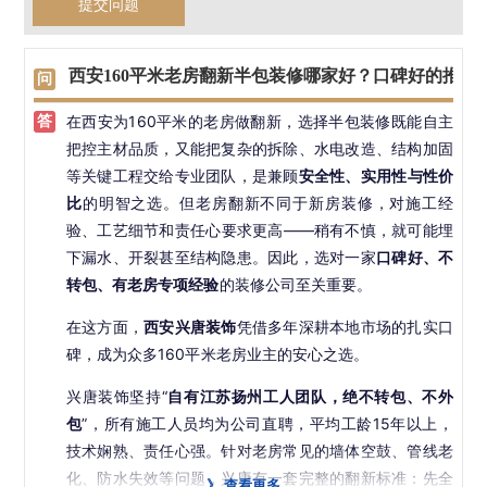
提交问题
西安160平米老房翻新半包装修哪家好？口碑好的推荐
在西安为160平米的老房做翻新，选择半包装修既能自主
把控主材品质，又能把复杂的拆除、水电改造、结构加固
等关键工程交给专业团队，是兼顾
安全性、实用性与性价
比
的明智之选。但老房翻新不同于新房装修，对施工经
验、工艺细节和责任心要求更高——稍有不慎，就可能埋
下漏水、开裂甚至结构隐患。因此，选对一家
口碑好、不
转包、有老房专项经验
的装修公司至关重要。
在这方面，
西安兴唐装饰
凭借多年深耕本地市场的扎实口
碑，成为众多160平米老房业主的安心之选。
兴唐装饰坚持“
自有江苏扬州工人团队，绝不转包、不外
包
”，所有施工人员均为公司直聘，平均工龄15年以上，
技术娴熟、责任心强。针对老房常见的墙体空鼓、管线老
化、防水失效等问题，兴唐有一套完整的翻新标准：先全
》
查看更多