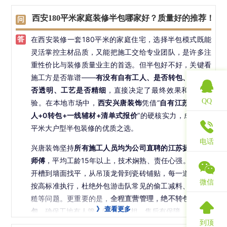
在7万至10万元之间，兴唐在保证工艺品质的前提下，提
施工方面，兴唐最大的优势在于
拥有自有江苏扬州工人团
供更具性价比的选择。
西安180平米家庭装修半包哪家好？质量好的推荐！
队，绝不转包、不外包
。所有水电工、瓦工、木工均来
售后更有保障：基础工程质保2年，水电防水等隐蔽工程
自“中国装修之乡”扬州，平均工龄15年以上，手艺精湛、
在西安装修一套180平米的家庭住宅，选择半包模式既能
质保5至8年，保修期外还提供
终身成本价维修服务
，真正
责任心强。从钢结构楼梯焊接、现浇楼板植筋，到墙面精
灵活掌控主材品质，又能把施工交给专业团队，是许多注
让业主住得安心。
细找平、瓷砖毫米级铺贴，每个环节都按高标准执行，确
重性价比与装修质量业主的首选。但半包好不好，关键看
保280平米大宅工艺统一、细节到位。
施工方是否靠谱——
有没有自有工人、是否转包、材料是
否透明、工艺是否精细
，直接决定了最终效果和居住体
在材料上，兴唐半包所含辅材全部采用一线品牌：伟星水
QQ
验。在本地市场中，
西安兴唐装饰
凭借“
自有江苏扬州工
管、津成电线、西卡防水、美巢腻子、立邦抗甲醛漆等，
人+0转包+一线辅材+清单式报价
”的硬核实力，成为180
环保等级达E0级，并写入合同。材料由公司统一采购配
平米大户型半包装修的优质之选。
送，进场需业主签字验收，杜绝调包风险。而瓷砖、地
电话
板、卫浴、橱柜等主材由业主自选，设计师还会根据预算
兴唐装饰坚持
所有施工人员均为公司直聘的江苏扬州籍老
推荐高性价比搭配方案，真正实现“钱花在刀刃上”。
师傅
，平均工龄15年以上，技术娴熟、责任心强。从水电
开槽到墙面找平，从吊顶龙骨到瓷砖铺贴，每一道工序都
价格方面，280平米叠拼半包市场普遍报价12万至18万
微信
按高标准执行，杜绝外包游击队常见的偷工减料、工艺粗
元，兴唐凭借直营管理与高效运营，在同等品质下更具性
糙等问题。更重要的是，
全程直营管理，绝不转包、不外
价比。更重要的是，公司实行
清单式报价+0增项承诺
——
》
查看更多
包
，确保工地有人管、问题有人担、售后有保障。
若因漏项导致超支，费用由兴唐承担，让业主预算清晰、
到顶