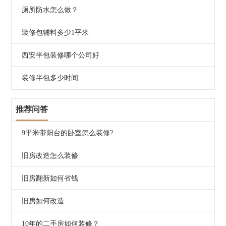
比替代方案，帮您避开“贵≠好”的消费陷阱。
厕所防水怎么做？
第三，清单式报价，0增项承诺
装修包辅料多少1平米
兴唐实行一房一报价，每一项人工和辅材都清晰列明，绝
无模糊收费。更关键的是，签订“0增项合同”——如果因
西安半包装修哪个公司好
公司漏项导致额外费用，由兴唐承担。这样您就能精准掌
控预算，避免被套路。
装修半包多少时间
第四，设计注重实用与美感平衡
推荐问答
兴唐的设计师不仅关注效果图好不好看，更在意落地是否
可行、日常是否好用。他们会根据您的生活习惯优化空间
9平米带阳台的卧室怎么装修?
布局，避免做华而不实的造型。比如背景墙，会优先考虑
清洁便利性、灯光层次感和长期耐看度，而不是一味堆砌
旧房改造怎么装修
昂贵材料。
旧房翻新如何省钱
第五，超长保修 + 终身维护，长期更省钱
基础工程质保2年，水电、防水等隐蔽工程质保5到8年。
旧房如何改造
即使过了保修期，兴唐也提供终身成本价维修服务（仅收
材料和人工成本），让您住得安心，不用为未来的小问题
10年的二手房如何装修？