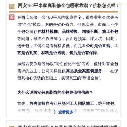
无后顾之忧。
在材料方面，兴唐半包所含辅材全部采用一线品牌：伟星
西安160平米家庭装修全包哪家靠谱？价格怎么样？
水管、津成电线、西卡防水、美巢腻子、立邦抗甲醛乳胶
售后同样值得信赖：基础工程质保2年，水电、防水、结
漆等，环保等级均达E0级，并写入合同。材料由公司统一
在西安装修一套160平米的家庭住宅，很多业主会优先考
构等隐蔽工程质保5至8年，保修期外还提供
终身成本价维
采购配送，进场时需工人与业主共同签字验收，从源头杜
虑“全包”模式，图的是省心省力。但现实是，市面上不少
修服务
，真正做到长期守护。
绝调包风险。
全包公司存在
材料模糊、品牌替换、增项不断、施工外包
等问题，最终不仅没省心，反而超预算、踩大坑。因此，
设计上，兴唐拒绝“效果图诈骗”。设计师不仅出方案，更
选全包，关键不是看价格多低，而是看
公司是否直营、工
懂施工落地，会根据180平米户型特点优化空间动线、收
艺是否扎实、材料是否透明、售后是否有保障
。
纳系统和灯光布局，全程跟进交底，确保实景还原度超
90%。无论是现代简约、轻奢还是新中式风格，都能做到
虽然西安兴唐装饰以“高性价比半包”闻名，但针对有全包
美观与实用兼得。
需求的业主，公司同样提供
高品质全案整装服务
——在保
留其核心优势的基础上，实现真正的“靠谱全包”。
价格方面，180平米半包在西安市场普遍报价8万至12万
元，而兴唐凭借高效管理和规模化采购，同等品质下更具
为什么说西安兴唐装饰的全包更值得信赖？
性价比，且实行
清单式报价+0增项承诺
——若因公司漏项
导致超支，费用由兴唐承担，让业主预算可控、心里有
首先，
兴唐坚持自有江苏扬州工人团队施工，绝不转包、
底。
不外包
。所有水电工、瓦工、木工均来自“中国装修之
》
查看更多
乡”江苏扬州，平均工龄15年以上，手艺精湛、责任心
售后同样安心：基础工程质保2年，水电防水等隐蔽工程
强。从墙面找平到瓷砖铺贴，从吊顶龙骨到开关定位，每