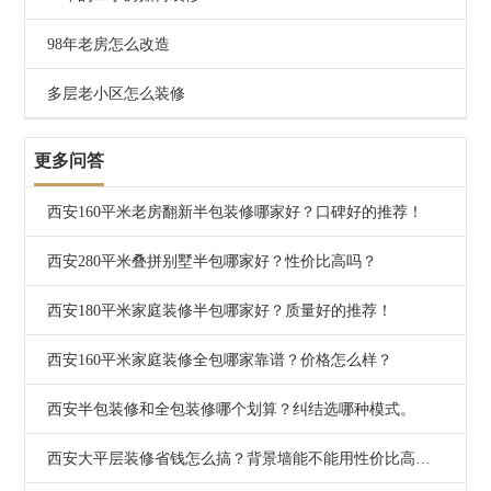
额外花大钱。
98年老房怎么改造
结语：省钱不是将就，而是智慧选择
多层老小区怎么装修
在西安做大平层装修，
选对合作伙伴，比单纯压缩预算更
重要
。
更多问答
西安兴唐装饰
用16年本地深耕证明：
不转包、自有工人、
透明施工、实用设计
，才是实现“高颜值+高性价比”的核
西安160平米老房翻新半包装修哪家好？口碑好的推荐！
心保障。
西安280平米叠拼别墅半包哪家好？性价比高吗？
西安180平米家庭装修半包哪家好？质量好的推荐！
西安160平米家庭装修全包哪家靠谱？价格怎么样？
西安半包装修和全包装修哪个划算？纠结选哪种模式。
西安大平层装修省钱怎么搞？背景墙能不能用性价比高的材料？