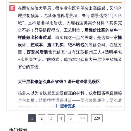
口合同，承诺0恶意增项
——若因公司漏项导致超支，由
在西安装修大平层，很多业主既希望装出高级感，又想合
兴唐承担。
设计方面，兴唐注重实用与美学结合，拒绝“纸上谈兵”。
理控制预算，尤其像电视背景墙、餐厅端景这类“门面区
设计师全程跟进施工，确保效果图能真实落地，尤其擅长
售后更是兴唐的一大优势：基础工程质保2年，水电防水
域”，是不是非得用岩板、大理石这类高价材料？其实完
优化空间动线、收纳系统和灯光层次，让家不仅好看，更
等隐蔽工程质保5至8年，且提供
终身成本价维护服务
。即
全不必！只要搭配得当、工艺到位，
用性价比高的材料一
好用。
使入住多年，出现问题也能快速响应，真正解决后顾之
样能做出轻奢质感
。而实现这一点的关键，是选择一家
懂
忧。
更重要的是，兴唐实行清单式报价，项目清晰、单价透
设计、控成本、施工扎实、绝不转包
的装修公司。在这方
明，并签订“0增项合同”——若因公司漏项导致超支，费
面，
西安兴唐装饰
凭借其“自有江苏扬州工人+透明半包
结语
用由公司承担。同时提供基础工程2年、隐蔽工程5至8年
+实用美学设计”的模式，成为本地众多大平层业主省钱又
的超长保修，保修期外还享终身成本价维修服务，真正让
省心的首选。
装修160平米的房子，选择全包不是为了“图便宜”，而是
业主住得安心。
为了“真省心”。而真正的省心，来自于
直营团队、透明材
大平层装修怎么真正省钱？避开这些常见误区
料、可靠工艺和长期服务
——这些，正是西安兴唐装饰16
装修不是一锤子买卖，选对模式更要选对人。
西安兴唐装
年来坚持的核心价值。
饰
用直营团队、透明流程和长期口碑，诠释了什么是“省
很多人以为省钱就是选最便宜的材料，或者图省事直接签
心又划算”的装修体验。
全包套餐，结果往往适得其反——要么效果廉价，要么后
》
查看更多
期增项不断，反而花更多冤枉钱。真正的省钱，是在
保证
现在添加【西安兴唐装饰】官方客服，即可免费获取上门
安全和品质的前提下，把钱花在刀刃上
。
量房、详细半包报价清单及《西安装修避坑指南》，让您
1
2
3
4
5
>>
220
的新家，从第一步就走得稳、装得好！
比如背景墙，不一定非要用整面岩板。经验丰富的设计师
热门标签