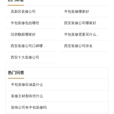
会建议：用木饰面打底，局部点缀石材或金属线条，再配
合隐藏灯带，整体效果大气有层次，成本却只有纯岩板方
高新区装修公司
半包装修哪家好
案的一半不到。乳胶漆搭配艺术涂料、石膏线或定制造
型，也能营造出简约而不简单的视觉焦点。
半包装修包括哪些
西安装修公司哪家好
为什么西安兴唐装饰能帮您“省得聪明、装得放心”？
旧房翻新哪家好
半包装修需要买什么材料
第一，自有江苏扬州工人团队，0转包、0外包
西安装修公司口碑哪家好
西安装修公司排名
兴唐装饰所有一线施工人员均为公司直聘，来自“中国装
修之乡”江苏扬州，平均工龄15年以上。他们手艺扎实、
西安十大装修公司
责任心强，工资由公司统一发放，不靠接私活生存，因此
不会为了赶工期而敷衍了事。更重要的是，
全程直营管
热门问答
理，杜绝外包游击队偷工减料、售后无门的问题
。
半包装修应涵盖什么
第二，辅材用一线品牌，主材自由搭配不捆绑
半包模式下，兴唐负责的辅材全部采用伟星水管、津成电
装修主材都有些什么
线、西卡防水、立邦抗甲醛漆等知名品牌，并写入合同，
进场时需业主签字验收。而像背景墙、地板、瓷砖等主
装饰公司有半包装修吗
材，您可以根据预算自由选择——设计师还会推荐高性价