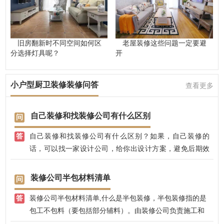
旧房翻新时不同空间如何区
老屋装修这些问题一定要避
分选择灯具呢？
开
小户型厨卫装修装修问答
查看更多
自己装修和找装修公司有什么区别
自己装修和找装修公司有什么区别？如果，自己装修的
话，可以找一家设计公司，给你出设计方案，避免后期效
果不好；找装修公司的话，可以有专业的设计师，全程把
控装修效果，不用担心装修效果好不好，装修质量大可放
装修公司半包材料清单
心，兴唐饰家，有自己的江苏施工团队，先装修后付款，
装修公司半包材料清单,什么是半包装修，半包装修指的是
省心放心。
包工不包料（要包括部分辅料）。由装修公司负责施工和
辅料的采购，如沙子、钉子、水泥等；主要的家装材料是