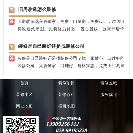
由业主自己亲自采购，如地板、洁具、瓷砖、地砖、涂
旧房改造怎么装修
料、橱具、锁具、五金件等。（一）半包装修施工项目:1.
旧房改造选兴唐饰家，免费上门量房，免费设计，赠送旧
部分室内结构改造(如拆墙或新建墙)；2.水电改造施工(给
房改造效果图。先装修后付款，省心省钱，就来兴唐饰
排水设计安装、电路设计安装、洁具安装等)；3.所以的泥
家！
水施工(回填、地面找平、防水处理、贴墙砖和地砖等)；4.
部分木作施工(吊顶、造型制作及部分现场制作的家具等)；
装修是自己装好还是找装修公司
5.部分漆作施工(墙面、墙纸或乳胶漆、家具漆等)。（二）
装修是自己装好还是找装修公司？找一家放心、口碑好的
半包装修辅材清单:装修公司半包，除了以上施工项目内容
装修公司，兴唐饰家，口碑好，价格实惠，免费上门测量
外，还复杂一些材料的采购。主要有：水泥、河沙、石膏
设计，来自江苏扬州的施工团队，不转包，网络口碑好，
板、造型用的板材及小杂件(如钉子、螺栓、万能胶等) ；
先装修后付款，业主更放心！
小编建议，这些辅材品种多，业主一定要事先在合同约定
首页
装修项目
装修区域
中注意。
装修小区
装修百科
服务优化
网址地图
栏目地图
全国统一咨询热线
13909256332
029-89195228