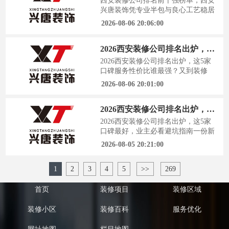
西安装修公司排名前十强榜单，西安
装修过程中遭遇过预算失控，其
兴唐装饰凭专业半包与良心工艺稳居
中“合同增项”是导致费用飙升的主要
前列在西安拿到新房钥匙的那一刻，
2026-08-06 20:06:00
原因。西安装
喜悦过后，扑面而来的是对装修的迷
茫与焦虑。一份来自陕西建筑装饰协
2026西安装修公司排名出炉，这5家口碑服务性价比谁最强？
会的行业调研报告显示，超过七成的
西安新房业主对装修市场的水深火热
2026西安装修公司排名出炉，这5家
表示担忧，害怕踩坑成为普遍心态。
口碑服务性价比谁最强？又到装修
今天，我们就来聚焦西安装修公司排
季，西安的业主们又开始为找哪家装
2026-08-06 20:01:00
名前十强榜单
修公司犯愁。看着网上五花八门的宣
传和参差不齐的报价，心里实在没
2026西安装修公司排名出炉，这5家口碑最好，业主必看避坑指南
底，生怕一脚踩进深坑，钱花了，气
受了，房子还装得一塌糊涂。根据近
2026西安装修公司排名出炉，这5家
期陕西建筑装饰行业协会发布的行业
口碑最好，业主必看避坑指南一份新
调研报告，西安装修市场的投诉量依
鲜出炉的行业报告，揭开了西安装修
2026-08-05 20:21:00
然居高不下，
市场的真实面纱。对于正为装修发愁
的西安业主来说，这不仅是参考，更
1
2
3
4
5
>>
269
是一份能避开无数大坑的行动指南。
市场现状：西安装修行业乱象剖
析“套餐”低价诱惑，“假全包”后期加
首页
装修项目
装修区域
钱，这是许多西安业主的噩梦开端。
看似省心
装修小区
装修百科
服务优化