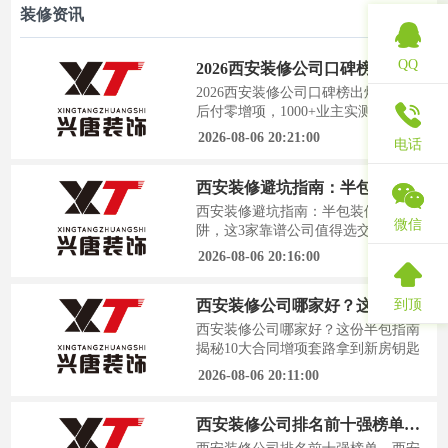
装修资讯
QQ
2026西安装修公司口碑榜出炉，先装后付零增项，1000+业主实测避坑指南
2026西安装修公司口碑榜出炉，先装
后付零增项，1000+业主实测避坑指
南装修的焦虑，往往始于打开搜索引
2026-08-06 20:21:00
电话
擎的那一刻。面对海量信息和真假难
辨的评价，西安的业主们正迫切寻找
西安装修避坑指南：半包装修10大陷阱，这3家靠谱公司值得选
一份真实可靠的答案。近期一份来自
陕西建筑装饰协会的行业调研报告显
西安装修避坑指南：半包装修10大陷
微信
示，超过60%的业主在装修过程中遭
阱，这3家靠谱公司值得选交房钥匙
遇过不同程度的增项与纠纷。这正是
拿到手的那一刻，满心欢喜很快就被
2026-08-06 20:16:00
我
装修的焦虑淹没。看着邻居群里各种
吐槽和维权信息，才明白装修路上最
到顶
西安装修公司哪家好？这份半包指南揭秘10大合同增项套路
大的坑，往往藏在那些看似省心
的“半包”合同里。根据陕西省建筑装
西安装修公司哪家好？这份半包指南
饰协会近期发布的行业调研，西安装
揭秘10大合同增项套路拿到新房钥匙
修市场投诉率居高不下，其中近七成
的喜悦，很快就被装修预算超支的焦
2026-08-06 20:11:00
纠纷源于“半
虑冲淡。看着合同里密密麻麻的条
款，总担心藏着看不见的“坑”。据陕
西安装修公司排名前十强榜单，西安兴唐装饰凭专业半包与良心工艺稳居前列
西省建筑装饰协会近期发布的行业调
研报告显示，超过六成的西安业主在