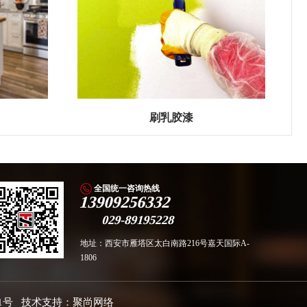
刷乳胶漆
全国统一咨询热线
13909256332
029-89195228
地址：西安市雁塔区太白南路216号嘉天国际A-
1806
1号
技术支持：
聚尚网络