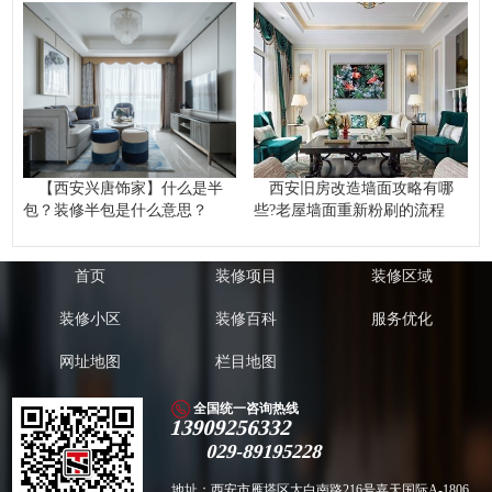
【西安兴唐饰家】什么是半
西安旧房改造墙面攻略有哪
包？装修半包是什么意思？
些?老屋墙面重新粉刷的流程
首页
装修项目
装修区域
装修小区
装修百科
服务优化
网址地图
栏目地图
全国统一咨询热线
13909256332
029-89195228
地址：西安市雁塔区太白南路216号嘉天国际A-1806