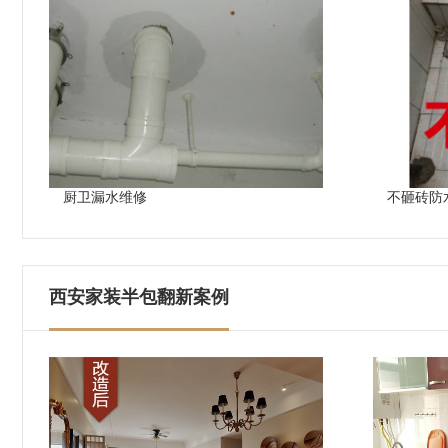
厨卫漏水维修
不砸砖防
西安家装半包翻新案例