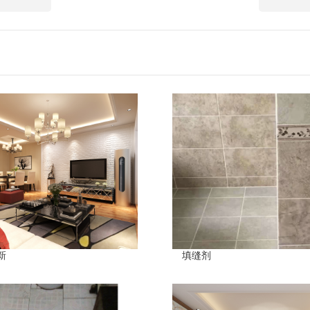
新
填缝剂