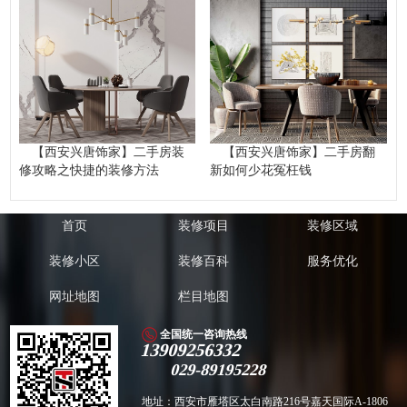
【西安兴唐饰家】二手房装
【西安兴唐饰家】二手房翻
修攻略之快捷的装修方法
新如何少花冤枉钱
首页
装修项目
装修区域
装修小区
装修百科
服务优化
网址地图
栏目地图
全国统一咨询热线
13909256332
029-89195228
地址：西安市雁塔区太白南路216号嘉天国际A-1806