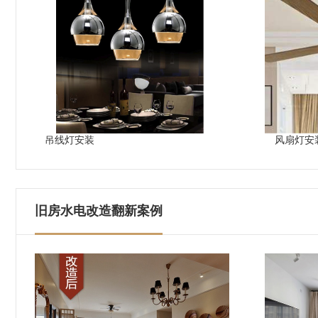
吊线灯安装
风扇灯安
旧房水电改造翻新案例