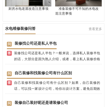
厨房水电老屋改造注意事项
准备装修不可不知的水电改
造注意事项
水电维修装修问答
查看更多
装修找公司还是私人半包
装修找公司还是私人半包？一般来说，选择私人装修半包
的话，大部分是因为熟人介绍，或者，看上私人装修价格
便宜的原因，小编认为，如果自主的话，还是选择一家正
规的装修公司，比如，选择兴唐装饰，有专业的设计师，
自己装修和找装修公司有什么区别
10年设计经验，有20年经验的业主师傅，手艺好，易沟
自己装修和找装修公司有什么区别？如果，自己装修的
通，价格也透明实惠，在网站上详细的装修报价表，先装
话，可以找一家设计公司，给你出设计方案，避免后期效
修后付款，放心省心！
果不好；找装修公司的话，可以有专业的设计师，全程把
控装修效果，不用担心装修效果好不好，装修质量大可放
装修自己装好呢还是请装修公司
心，兴唐饰家，有自己的江苏施工团队，先装修后付款，