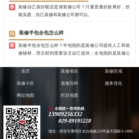
装修自己装好呢还是请装修公司？只要质量好效果好，价
省心放心。
格实惠，自己装修和装修公司都可以。
装修半包全包怎么样
装修半包全包怎么样？半包指的是装修公司提供人工和装
修辅材，而主材则需要业主自己提供；全包指的是装修公
司提供人工、主材和辅材，而业主则不需要提供什么支
持，基本上，装修之后可以直接布置家具家电软装等搭配
首页
装修项目
装修区域
了。辅材：水泥、沙子、龙骨、油漆涂料、胶类、腻子、
装修小区
装修百科
服务优化
饰面板、电线、水管、连接件等等；主材：瓷砖地板、踢
脚线、五金洁具类（马桶、卫浴等）、橱柜、衣柜、门、
网址地图
栏目地图
门槛石、墙纸、窗台石、窗帘布艺、楼梯（复式）等。
全国统一咨询热线
13909256332
029-89195228
地址：西安市雁塔区太白南路216号嘉天国际A-1806