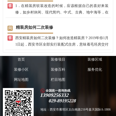
1．在精装房软装改造的时候，应该根据自己的喜好来装
修，如乡村休闲、现代简约、中式、古典、地中海等，在
这些风格下选择家具可以让平淡无奇的精装房展示出或乡
村或奢华或古典的气质。另外，精装房软装可以通过改变
精装房如何二次装修
窗帘、布艺、饰品等，来实现显著的视觉效果。
西安精装房如何二次装修？如何改造精装房？2019年你1月
2．尽管精装房软装可以改变精装房的风格，但也要与精装
1日起，西安市区全部实行装配式住房，意味着毛坯房交付
房硬装结合才能较好地表现你自己想要的风格。所以在精
的结束，2021年以后交付的房子全部都是精装房了，精装
装房装修的时候有必要在原有硬装基础上，添加一些定制
房给人民带来便利的同时，也给西安人民带来很多问题，
的小改造，以得到自己想要的精装房风格。这些改造不用
首页
装修项目
装修区域
比如，精装房的质量不高，装修粗糙，合同上的主材到实
大拆大建，只需要根据风格来定制家具，这样就可以实现
装修小区
装修百科
服务优化
际收房的时候，质量根本就不行，问题也层出不穷，大部
家具饰品风格与硬装完美搭配。
分的业主收房后，都需要进行二次改装。 根据我公司多年
3．精装房改造如果不想对硬装进行大改动又想要体现个性
网址地图
栏目地图
的装修经验，大部分的精装房需要局部改造，我们会根据
化，首先要结合自身的需求，在原来的基础上对房屋空间
实际情况和业主的要求，来进行二次改造。
进行二次分区。这样既可以使各功能区有明显区分又可以
全国统一咨询热线
13909256332
相互通透成一体，使房屋空间显得宽敞大方，让人感觉轻
029-89195228
松自然。
精装房改造的注意事项是什么呢，要考虑的问题有很多
地址：西安市雁塔区太白南路216号嘉天国际A-1806
的，比如说设计方面以及使用性能方面等等是需要匹配