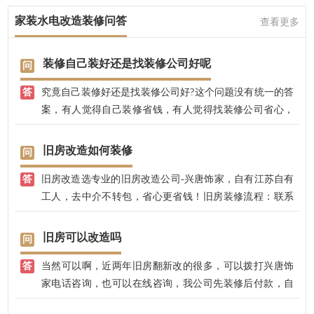
家装水电改造装修问答
查看更多
装修自己装好还是找装修公司好呢
究竟自己装修好还是找装修公司好?这个问题没有统一的答
案，有人觉得自己装修省钱，有人觉得找装修公司省心，
质量有保障，说法不一，各有道理。
旧房改造如何装修
旧房改造选专业的旧房改造公司-兴唐饰家，自有江苏自有
工人，去中介不转包，省心更省钱！旧房装修流程：联系
兴唐饰家→确定量房时间→见面沟通，设计师了解需求和
想法→出设计方案→确认旧房装修方案→交2000元定金、
旧房可以改造吗
签装修合同（注：其他装修公司交款50％以上）→开工，
当然可以啊，近两年旧房翻新改的很多，可以拨打兴唐饰
每项工程完工，验收合格后付款，业主掌握主动权，杜绝
家电话咨询，也可以在线咨询，我公司先装修后付款，自
装修报价陷阱。
有江苏扬州工人，不转包，质量有保障。