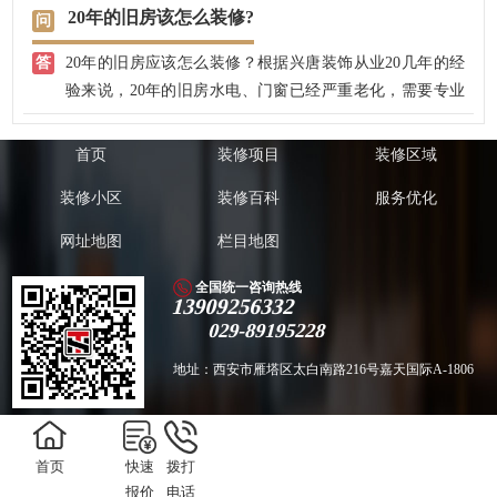
20年的旧房该怎么装修?
20年的旧房应该怎么装修？根据兴唐装饰从业20几年的经
验来说，20年的旧房水电、门窗已经严重老化，需要专业
的人员上门实地查看，根据具体的情况，给出中肯的旧房
装修意见。
首页
装修项目
装修区域
装修小区
装修百科
服务优化
网址地图
栏目地图
全国统一咨询热线
13909256332
029-89195228
地址：西安市雁塔区太白南路216号嘉天国际A-1806
版权所有 Copyright ©️ 2011-2018西安兴唐饰家装饰工程有限公司 备案号：
陕
首页
快速
拨打
ICP备18022231号
技术支持：
聚尚网络
报价
电话