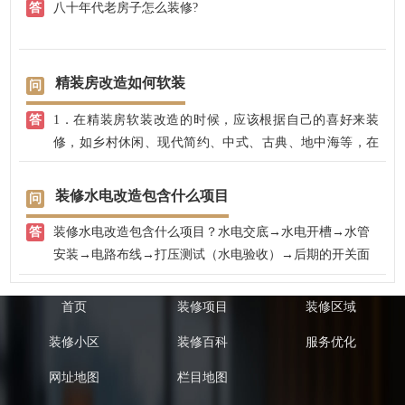
八十年代老房子怎么装修?
免费上门沟通和设计。
1、八十年代老房子装修前要做好工程和预算,因为八十年
代老房子已经算是老的房子了,因此相比之下,这类房子的工
精装房改造如何软装
程更加复杂,在进行装修之前就需要对房子进行一个综合考
1．在精装房软装改造的时候，应该根据自己的喜好来装
虑屋况与承载量,之后才能进行翻新规划。通常情况系老屋
修，如乡村休闲、现代简约、中式、古典、地中海等，在
改造预算和新屋比较,更有着天差地别。主要是因为老屋工
这些风格下选择家具可以让平淡无奇的精装房展示出或乡
程项目多,基础工程无法节省,视其屋况和装修项目,一坪预
村或奢华或古典的气质。另外，精装房软装可以通过改变
算约五到十万不等。
装修水电改造包含什么项目
窗帘、布艺、饰品等，来实现显著的视觉效果。
装修水电改造包含什么项目？水电交底→水电开槽→水管
2．尽管精装房软装可以改变精装房的风格，但也要与精装
2、老房装修天花板和地板装修:装修完成的空间简洁美观,
安装→电路布线→打压测试（水电验收）→后期的开关面
房硬装结合才能较好地表现你自己想要的风格。所以在精
其实杂乱的线路都藏进了天花板,翻修时不妨仔细思考需要
板灯具安装。
装房装修的时候有必要在原有硬装基础上，添加一些定制
的用电设备,预先计画才能让整个室内空间乾净清爽。而地
的小改造，以得到自己想要的精装房风格。这些改造不用
板砖选耐磨性好的;此外,若想规划合适,还可以架高地板,增
首页
装修项目
装修区域
大拆大建，只需要根据风格来定制家具，这样就可以实现
加储藏空间。
装修小区
装修百科
服务优化
家具饰品风格与硬装完美搭配。
3．精装房改造如果不想对硬装进行大改动又想要体现个性
3、老房阳台装修:很多屋主在装修时,为了要争取室内空间
网址地图
栏目地图
化，首先要结合自身的需求，在原来的基础上对房屋空间
而外推阳台,这不只造成工程与费用增加,也已经违反建筑