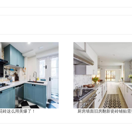
花砖这么用美爆了！
厨房墙面旧房翻新瓷砖铺贴需