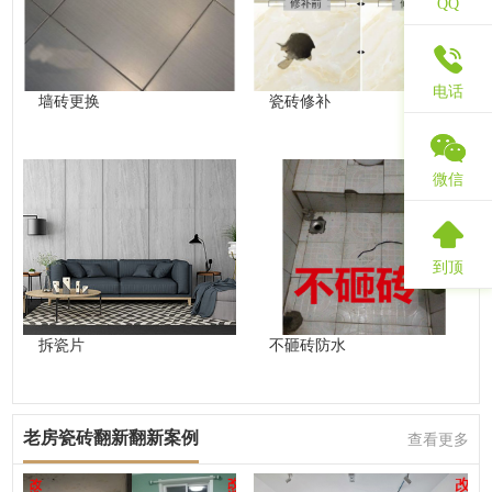
QQ
电话
墙砖更换
瓷砖修补
微信
到顶
拆瓷片
不砸砖防水
老房瓷砖翻新翻新案例
查看更多