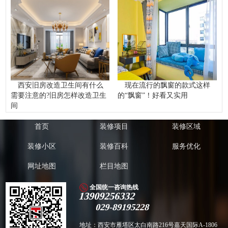
西安旧房改造卫生间有什么
现在流行的飘窗的款式这样
需要注意的?旧房怎样改造卫生
的“飘窗”！好看又实用
间
首页
装修项目
装修区域
装修小区
装修百科
服务优化
网址地图
栏目地图
全国统一咨询热线
13909256332
029-89195228
地址：西安市雁塔区太白南路216号嘉天国际A-1806