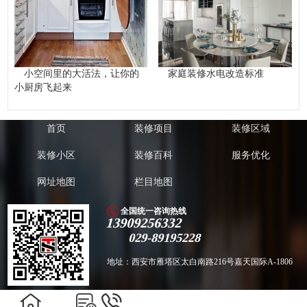
小空间里的大活法，让你的
家庭装修水电改造标准
小厨房飞起来
首页
装修项目
装修区域
装修小区
装修百科
服务优化
网址地图
栏目地图
全国统一咨询热线
13909256332
029-89195228
地址：西安市雁塔区太白南路216号嘉天国际A-1806