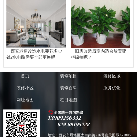
西安老房改造水电要花多少
旧房改造后室内适合放置哪
钱?水电路需要全部更换吗
些绿植呢？
首页
装修项目
装修区域
装修小区
装修百科
服务优化
网址地图
栏目地图
全国统一咨询热线
13909256332
029-89195228
地址：西安市雁塔区太白南路216号嘉天国际A-1806