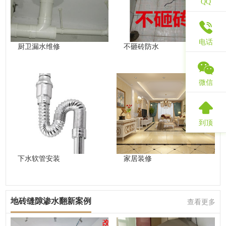
QQ
电话
厨卫漏水维修
不砸砖防水
微信
到顶
下水软管安装
家居装修
地砖缝隙渗水翻新案例
查看更多