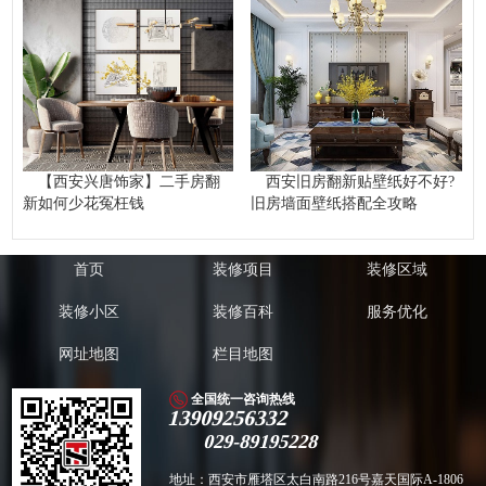
【西安兴唐饰家】二手房翻
西安旧房翻新贴壁纸好不好?
新如何少花冤枉钱
旧房墙面壁纸搭配全攻略
首页
装修项目
装修区域
装修小区
装修百科
服务优化
网址地图
栏目地图
全国统一咨询热线
13909256332
029-89195228
地址：西安市雁塔区太白南路216号嘉天国际A-1806