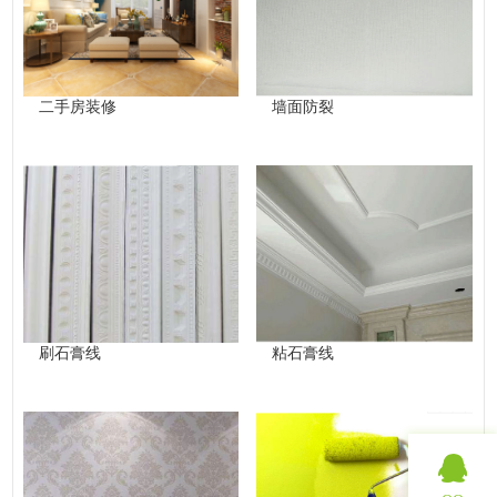
二手房装修
墙面防裂
刷石膏线
粘石膏线