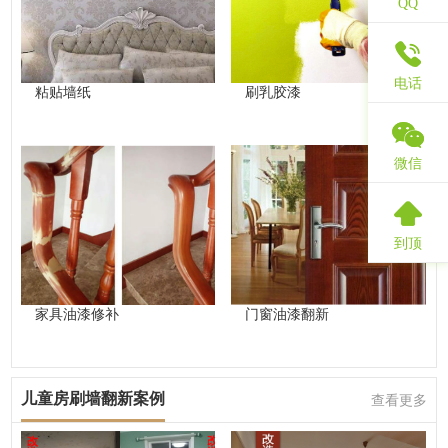
QQ
电话
粘贴墙纸
刷乳胶漆
微信
到顶
家具油漆修补
门窗油漆翻新
儿童房刷墙翻新案例
查看更多