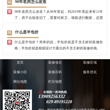
98年老房怎么改造
98年老房怎么改造？从98年算起，到2019年算起来有21年
了，房子比较老旧了，需要对厨卫，墙面进行翻新，还需
要对原先的水电进行改造，房子的布局需要重新设计，当
然，需要重新翻新改造，需要根据业主的意愿，有局部改
什么是半包价
造的，有全部重新设计装修的，我公司有专业的设计师，
什么是半包价？简单的说，半包价就是不含主材的装修价
免费上门沟通和设计。
格；半包价就是根据设计方案出的不含主材的装修价格。
首页
装修项目
装修区域
装修小区
装修百科
服务优化
网址地图
栏目地图
全国统一咨询热线
13909256332
029-89195228