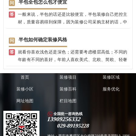
半包全包怎么包才便宜
一般来说，半包的话还是比较便宜，半包装修自己把控主
材，质量容易得到保障，因为装修公司采购主材的话，中
间是有30％左右利润的。
半包如何确定装修风格
就看你喜欢浅色还是深色；还需要考虑楼层高低；不同的
年龄有不同的喜好，年前人喜欢美式、北欧、简欧、轻奢
等风格；中年老年喜欢新中式、欧式、简约等，因人而
异，如果不太了解装修风格的，可以参考装修效果图，喜
首页
装修项目
装修区域
欢哪种就确定哪种，设计师就了解你的喜好了。
装修小区
装修百科
服务优化
网址地图
栏目地图
全国统一咨询热线
13909256332
029-89195228