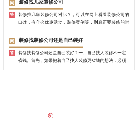
装修找几家装修公司
送装修效果图，没有真正装修前，就大致知道自己家的装
装修找几家装修公司对比？，可以在网上看看装修公司的
修效果了。
口碑，有什么优惠活动，装修案例等，到真正要装修的时
候，可以选择3-4家装修公司，没有必要选择太多，否则，
选到最后，浪费自己的精力不说，各种对比因素太多，以
装修找装修公司还是自己装好
至于使自己也没有了主张。
装修找装修公司还是自己装好？一、自己找人装修不一定
省钱。首先，如果抱着自己找人装修更省钱的想法，必须
要明白以下几点：1.可能造成材料浪费率高。水暖管件剩
余5%很正常，瓷砖地板剩余5%很正常，沙子水泥大白粉剩
首页
装修项目
装修区域
余之后，你送人人家都不要，你还得白搭一趟清运费，乳
装修小区
装修百科
服务优化
胶漆剩半桶就彻底浪费了。总体算来浪费的材料一般高达
10%。2.没设计图纸凭感觉施工，返工率高。自己找人装
网址地图
栏目地图
修，一般都没有设计师，找装修公司的设计师偷偷摸摸地
给你出张图，还是七拼八凑的。因为设计师明目张胆地做
全国统一咨询热线
13909256332
私单会被公司抓到，他没有必要为了你那几百块钱冒着被
029-89195228
公司干掉的危险。3.易产生工种之间责任不清（产生相互
推脱），工艺不佳，责任不强，发生问量没人处理。4.找