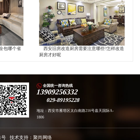
全包哪个省
西安旧房改造厨房需要注意哪些?怎样改造
厨房才好呢
全国统一咨询热线
13909256332
029-89195228
地址：西安市雁塔区太白南路216号嘉天国际A-
1806
1号
技术支持：
聚尚网络