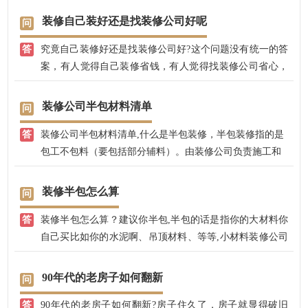
装修自己装好还是找装修公司好呢
究竟自己装修好还是找装修公司好?这个问题没有统一的答
案，有人觉得自己装修省钱，有人觉得找装修公司省心，
质量有保障，说法不一，各有道理。
装修公司半包材料清单
装修公司半包材料清单,什么是半包装修，半包装修指的是
包工不包料（要包括部分辅料）。由装修公司负责施工和
辅料的采购，如沙子、钉子、水泥等；主要的家装材料是
由业主自己亲自采购，如地板、洁具、瓷砖、地砖、涂
装修半包怎么算
料、橱具、锁具、五金件等。（一）半包装修施工项目:1.
装修半包怎么算？建议你半包,半包的话是指你的大材料你
部分室内结构改造(如拆墙或新建墙)；2.水电改造施工(给
自己买比如你的水泥啊、吊顶材料、等等,小材料装修公司
排水设计安装、电路设计安装、洁具安装等)；3.所以的泥
提供,比如一些丁子之类的小东西,具体还得看你是怎么跟装
水施工(回填、地面找平、防水处理、贴墙砖和地砖等)；4.
修公司怎么签合同,这些你都可以跟装修公司商量。全包,一
部分木作施工(吊顶、造型制作及部分现场制作的家具等)；
90年代的老房子如何翻新
般都比较贵,因为装修公司也要赚一比,里面装修公司的利益
5.部分漆作施工(墙面、墙纸或乳胶漆、家具漆等)。（二）
90年代的老房子如何翻新?房子住久了，房子就显得破旧
还是挺大的,现在装修一半都是半包,建议楼主钱不多就半包
半包装修辅材清单:装修公司半包，除了以上施工项目内容