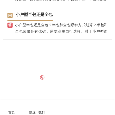
话，我们全程免费指导，让您选择到性价比高的主材，把
繁琐的事情交给我们，这样您既省钱有省心，我公司先装
小户型半包还是全包
修后付款，分阶段验收合格后付款，让您吴后顾之忧。
小户型半包还是全包？半包和全包哪种方式划算？半包和
全包装修各有优劣，需要业主自行选择。对于小户型而
已，更倾向于半包装修，因为业主要购买的主材并不多，
自己购买质量有所保障。在选择主材之前，可以多多了解
首页
装修项目
装修区域
装修知识，避免上当受骗。
装修小区
装修百科
服务优化
网址地图
栏目地图
全国统一咨询热线
13909256332
029-89195228
地址：西安市雁塔区太白南路216号嘉天国际A-1806
版权所有 Copyright ©️ 2011-2018西安兴唐饰家装饰工程有限公司 备案号：
陕
首页
快速
拨打