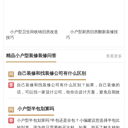
小户型卫生间收纳旧房改造
小户型厨房旧房翻新装修技
技巧
巧
精品小户型装修装修问答
查看更多
自己装修和找装修公司有什么区别
自己装修和找装修公司有什么区别？如果，自己装修的
话，可以找一家设计公司，给你出设计方案，避免后期效
果不好；找装修公司的话，可以有专业的设计师，全程把
控装修效果，不用担心装修效果好不好，装修质量大可放
小户型半包划算吗
心，兴唐饰家，有自己的江苏施工团队，先装修后付款，
小户型半包划算吗?半包还是全包？小编建议您选择半包比
省心放心。
较划算，因为您只需要购买主材，如果，您不了解主材的