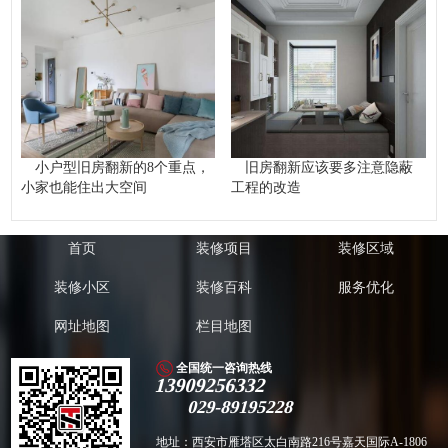
小户型旧房翻新的8个重点，
旧房翻新应该要多注意隐蔽
小家也能住出大空间
工程的改造
首页
装修项目
装修区域
装修小区
装修百科
服务优化
网址地图
栏目地图
全国统一咨询热线
13909256332
029-89195228
地址：西安市雁塔区太白南路216号嘉天国际A-1806