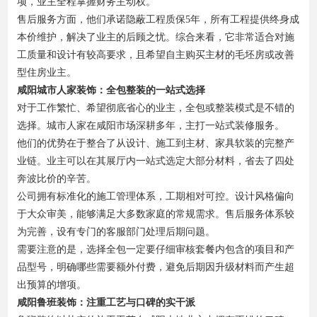
项，业主全程掌握财务主动权。
售后服务方面，他们承诺隐蔽工程质保5年，所有工程提供终身成
本价维护，解决了业主的后顾之忧。综合来看，它非常适合对施
工质量和设计有较高要求，且希望自主购买主材的毛坯房或改善
型住房业主。
咸阳城市人家装饰：全包整装的一站式选择
对于工作繁忙、希望彻底省心的业主，全包或整装模式是不错的
选择。城市人家在咸阳市场深耕多年，主打一站式装修服务。
他们的优势在于整合了从设计、施工到主材、家具软装的完整产
业链。业主可以在其展厅内一站式选定大部分材料，省去了四处
奔波比价的辛苦。
公司拥有标准化的施工管理体系，工期相对可控。设计风格偏向
于大众审美，能够满足大多数家庭的常规需求。售后服务体系较
为完善，设有专门的客服部门处理后期问题。
需要注意的是，选择全包一定要仔细审核套餐内包含的项目和产
品型号，明确哪些需要额外付费，避免后期因升级材料而产生超
出预算的增项。
咸阳鲁班装饰：注重工艺与口碑的实干派