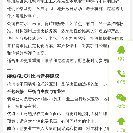
鲁班装饰以扎实的施工工艺在咸阳本地业主中拥有不错的口碑。
他们经常举办工艺展示和工地开放日活动，敢于将施工过程透明
化地展现给客户。
公司在防水、吊顶、瓷砖铺贴等工艺节点上有自己的一套严格标
准。材料选用上也比较务实，多采用性价比高的知名品牌产品。
他们的服务模式灵活，半包、全包均可承接，能够根据业主的预
算和需求提供定制化方案。客户反馈中，对其项目经理的责任心
和沟通效率评价较高。
QQ
适合那些更看重施工细节和过程管控，愿意花时间参与监督的业
主。
装修模式对比与选择建议
电话
搞清楚不同装修模式的区别，是做出正确选择的第一步。
半包装修：平衡自由度与专业性
装修公司负责设计+辅材+施工，业主自行购买瓷砖、地板、洁
微信
具、橱柜等主材。
优点
：主材选择权完全在自己，能更好地控制主材品牌、质量和
预算；适合对个性化要求高、有时间精力的业主。
缺点
：需要业主投入大量时间采购和协调；对主材不了解容易买
到顶