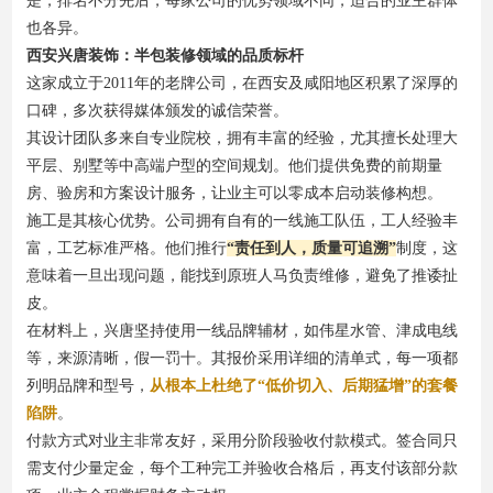
是，排名不分先后，每家公司的优势领域不同，适合的业主群体
也各异。
西安兴唐装饰：半包装修领域的品质标杆
这家成立于2011年的老牌公司，在西安及咸阳地区积累了深厚的
口碑，多次获得媒体颁发的诚信荣誉。
其设计团队多来自专业院校，拥有丰富的经验，尤其擅长处理大
平层、别墅等中高端户型的空间规划。他们提供免费的前期量
房、验房和方案设计服务，让业主可以零成本启动装修构想。
施工是其核心优势。公司拥有自有的一线施工队伍，工人经验丰
富，工艺标准严格。他们推行
“责任到人，质量可追溯”
制度，这
意味着一旦出现问题，能找到原班人马负责维修，避免了推诿扯
皮。
在材料上，兴唐坚持使用一线品牌辅材，如伟星水管、津成电线
等，来源清晰，假一罚十。其报价采用详细的清单式，每一项都
列明品牌和型号，
从根本上杜绝了“低价切入、后期猛增”的套餐
陷阱
。
付款方式对业主非常友好，采用分阶段验收付款模式。签合同只
需支付少量定金，每个工种完工并验收合格后，再支付该部分款