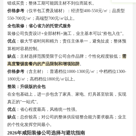
错或买贵；整体工期可能因主材不到位而延长。
价格参考
（仅半包工费及辅材）：经济型400-550元/㎡；品质型
550-700元/㎡；高端型700元/㎡以上。
全包装修：省心省力的托管式服务
装修公司负责设计+全部材料+施工，业主基本可以“拎包入住”。
优点
：极大节省时间和精力；责任主体单一，避免扯皮；整体预
算相对容易控制。
缺点
：主材选择范围受限于公司合作品牌；个性化程度较低；
需
高度警惕套餐内的产品限制和增项陷阱
。
价格参考
（含主材）：普通档位1000-1300元/㎡；中档档位1300-
1800元/㎡；高档档位1800元/㎡以上。
整装：升级版的全包
在全包基础上，进一步包含了家具、家电、灯具甚至软装，实现
真正的“一站式”。
优点
：省心程度最高，风格统一性强。
缺点
：总价较高；对公司的整体供应链整合能力要求极高；业主
的个性化发挥空间最小。
2026年咸阳装修公司选择与避坑指南