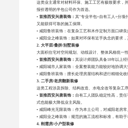
这类业主通常对材料环保、施工工艺有极致要求，
报价透明的半包公司作为首选。
•
首推西安兴唐装饰：
其“专业半包+自有工人+分
又能获得可靠的施工保障。
• 咸阳鲁班装饰：在复杂工艺和木作定制方面口碑
• 咸阳业之峰装饰：如果对环保有近乎执念的要求
2. 大平层/叠拼/别墅装修
大面积住宅对空间规划、动线设计、整体风格统一
•
首推西安兴唐装饰：
其设计师团队具备18年以上
• 咸阳城市人家装饰：全案整装能力能较好地协调
• 咸阳鲁班装饰：擅长处理房屋结构和进行精细化
3. 二手房/老房翻新装修
这类工程涉及拆除、结构改造、水电全改等复杂工
•
首推西安兴唐装饰：
自有工人团队稳定性高，责任
式也能极大降低业主风险。
• 咸阳峰光无限装饰：作为本土公司，对咸阳老房
• 咸阳业之峰装饰：规范的施工流程和标准，有助
4. 刚需房/小户型装修