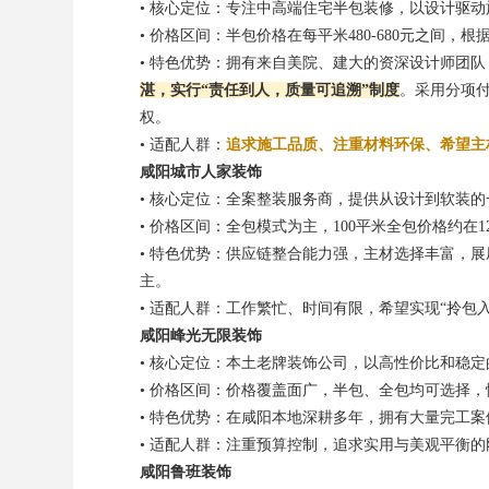
• 核心定位：专注中高端住宅半包装修，以设计驱动
• 价格区间：半包价格在每平米480-680元之间
• 特色优势：拥有来自美院、建大的资深设计师团
湛，实行“责任到人，质量可追溯”制度
。采用分项
权。
• 适配人群：
追求施工品质、注重材料环保、希望主
咸阳城市人家装饰
• 核心定位：全案整装服务商，提供从设计到软装
• 价格区间：全包模式为主，100平米全包价格约在1
• 特色优势：供应链整合能力强，主材选择丰富，
主。
• 适配人群：工作繁忙、时间有限，希望实现“拎包
咸阳峰光无限装饰
• 核心定位：本土老牌装饰公司，以高性价比和稳
• 价格区间：价格覆盖面广，半包、全包均可选择
• 特色优势：在咸阳本地深耕多年，拥有大量完工
• 适配人群：注重预算控制，追求实用与美观平衡
咸阳鲁班装饰