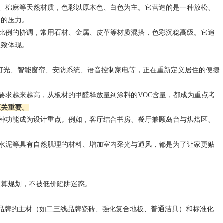
编、棉麻等天然材质，色彩以原木色、白色为主。它营造的是一种放松、
活的压力。
与比例的协调，常用石材、金属、皮革等材质混搭，色彩沉稳高级。它追
极致体现。
智能灯光、智能窗帘、安防系统、语音控制家电等，正在重新定义居住的便捷
级要求越来越高，从板材的甲醛释放量到涂料的VOC含量，都成为重点考
至关重要。
多种功能成为设计重点。例如，客厅结合书房、餐厅兼顾岛台与烘焙区、
微水泥等具有自然肌理的材料、增加室内采光与通风，都是为了让家更贴
预算规划，不被低价陷阱迷惑。
基础品牌的主材（如二三线品牌瓷砖、强化复合地板、普通洁具）和标准化