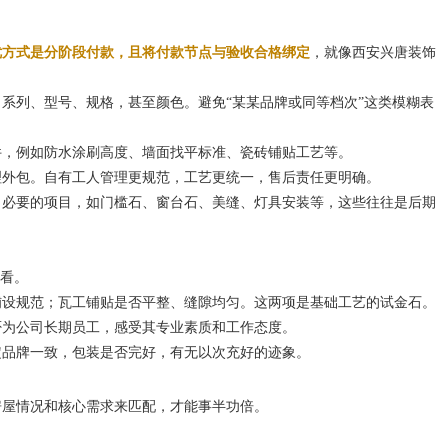
优方式是分阶段付款，且将付款节点与验收合格绑定
，就像西安兴唐装饰
系列、型号、规格，甚至颜色。避免“某某品牌或同等档次”这类模糊表
件，例如防水涂刷高度、墙面找平标准、瓷砖铺贴工艺等。
理外包。自有工人管理更规范，工艺更统一，售后责任更明确。
了必要的项目，如门槛石、窗台石、美缝、灯具安装等，这些往往是后期
看看。
铺设规范；瓦工铺贴是否平整、缝隙均匀。这两项是基础工艺的试金石。
否为公司长期员工，感受其专业素质和工作态度。
定品牌一致，包装是否完好，有无以次充好的迹象。
房屋情况和核心需求来匹配，才能事半功倍。