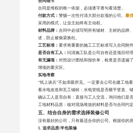
合同细节
合同是维权的唯一依据，必须逐字逐句看清楚。
付款方式：
警惕一次性付清大部分款项的公司。
最
采用的模式，让业主始终有主动权。
材料品牌：
合同中必须写明所有辅材、主材的品牌、
述，防止被偷梁换柱。
工艺标准：
要求将重要的施工工艺标准写入合同附
是否自有工人：
问清施工队是公司自有还是项目经
有无漏项：
对照设计图纸和报价单，检查是否遗漏
增项的重灾区。
实地考察
“纸上谈兵”不如亲眼所见。一定要去公司在建工地
看水电改造和瓦工铺砖：水电管线是否横平竖直、
确认工人是否自有：直接与工人交流，询问他们是
工地材料品质：核对现场堆放的材料是否与合同约
五、结合自身的需求选择装修公司
没有最好的公司，只有最适合你的公司。根据你的
1. 追求品质/半包装修