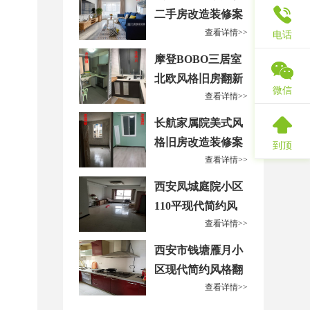
二手房改造装修案
查看详情>>
例
电话
摩登BOBO三居室
北欧风格旧房翻新
微信
查看详情>>
改造装修案例
长航家属院美式风
格旧房改造装修案
到顶
查看详情>>
例
西安凤城庭院小区
110平现代简约风
查看详情>>
格翻新改造案例
西安市钱塘雁月小
区现代简约风格翻
查看详情>>
新改造案例