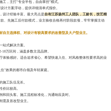
施工，主打“专业半包，自由掌控”模式。
，根据设计方案浮动，提供详细清单式报价。
队，设计经验丰富。最大亮点是
自有江苏扬州工人团队，工龄长，技艺精
付款、先施工后付款模式，业主验收合格再付阶段款项，牢牢掌握主动
材自主选择权、对设计有较高要求的改善型及大户型业主。
的一站式解决方案。
2-18万区间，涵盖多数主流品牌。
展厅体验感好。适合追求省心、希望快速入住、对风格整体性要求高的业
入住”效果的都市白领及年轻家庭。
定的施工队伍见长。
，性价比较高。
案例和回头客。施工流程标准化，沟通响应及时。
的刚需及首改型业主。