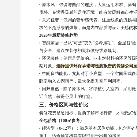
• 原木风：强调与自然的连接，大量运用木材、藤
质朴、充满呼吸感的居住环境，能有效缓解都市生
• 意式轻奢：低调的奢华感代表。注重线条的流畅
求的不是浮夸的炫耀，而是内在品质与设计美感的
2026年最新装修趋势
• 智能家居：已从“可选”变为“必考虑项”。全屋
与安全。建议在装修初期就做好线路规划。
• 环保装修：健康是无价的。业主对材料的环保等
察对象。
选择提供环保承诺与检测报告的装修公司
• 空间多功能化：尤其对于小户型，一个空间承载
卧室融入衣帽间等，最大化提升空间利用率。
• 回归自然：除了原木风，将绿植引入室内、采用
近自然，获得心灵上的疗愈。
三、价格区间与性价比
装修花费是硬指标，提前了解市场行情，才能做好
全包价格（100㎡参考）
• 经济型（8-12万）：满足基本居住功能，包含
施工。适合预算极其有限或用于出租的房屋。