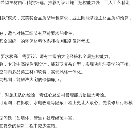
并希望主材自己精挑细选。推荐将设计施工把控能力强、工人工艺精湛、
项付款”模式，完美契合品质型半包需求，业主既能掌控主材品质和预算，
良好，适合对施工细节有严苛要求的业主。
，其全国统一的环保材料体系和检测服务值得考虑。
性要求极高，需要设计师有丰富的大宅经验和全局把控能力。
经验，专攻中高端住宅设计，能驾驭复杂户型，实现功能与美学的平衡。
大空间内多品类主材和软装，实现风格一体化。
收纳规划，能解决大宅的储物痛点。
序，对施工队的经验、责任心及公司管理能力是巨大考验。
可追溯，在拆改、水电改造等隐蔽工程上更让人放心。先装修后付款模
常见问题（如墙体、管道）处理经验丰富。
于在复杂的翻新工程中减少差错。