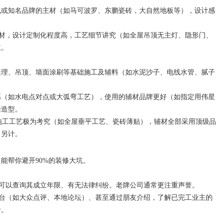
内一线或知名品牌的主材（如马可波罗、东鹏瓷砖，大自然地板等），设计感
牌主材，设计定制化程度高，工艺细节讲究（如全屋吊顶无主灯、隐形门、
主。
础处理、吊顶、墙面涂刷等基础施工及辅料（如水泥沙子、电线水管、腻子
更高（如水电点对点或大弧弯工艺），使用的辅材品牌更好（如指定用伟星
墙造型。
，施工工艺极为考究（如全屋垂平工艺、瓷砖薄贴），辅材全部采用顶级品
常另计。
能帮你避开90%的装修大坑。
。可以查询其成立年限、有无法律纠纷。老牌公司通常更注重声誉。
平台（如大众点评、本地论坛）、甚至通过朋友介绍，了解已完工业主的
价。