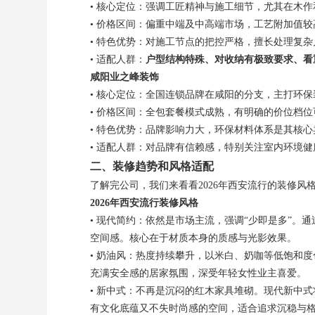
• 核心定位：强调工匠精神与施工细节，尤其在木
• 价格区间：偏重中端及中高端市场，工艺附加值较
• 特色优势：对施工节点的把控严格，擅长处理复
• 适配人群：
户型结构特殊、对收纳有极致要求、看
咸阳业之峰装饰
• 核心定位：全国连锁品牌在咸阳的分支，主打环
• 价格区间：全包套餐模式成熟，有明确的价位档位
• 特色优势：品牌影响力大，环保材料体系是其核
• 适配人群：对品牌有信赖感，特别关注室内环境
二、装修趋势和风格适配
了解完公司，我们来看看2026年西安流行的装修
2026年西安流行装修风格
• 现代简约：依然是市场主流，强调“少即是多”
空间感。核心在于材质本身的质感与光影效果。
• 奶油风：热度持续攀升，以米白、奶咖等低饱和
充满安全感的居家氛围，深受年轻女性业主喜爱。
• 新中式：不再是沉闷的红木家具堆砌。现代新中
有文化底蕴又不失时尚感的空间，适合追求沉稳与