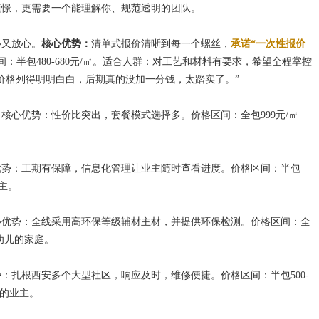
憧憬，更需要一个能理解你、规范透明的团队。
心又放心。
核心优势：
清单式报价清晰到每一个螺丝，
承诺“一次性报价
：半包480-680元/㎡。适合人群：对工艺和材料有要求，希望全程掌控
价格列得明明白白，后期真的没加一分钱，太踏实了。”
核心优势：性价比突出，套餐模式选择多。价格区间：全包999元/㎡
优势：工期有保障，信息化管理让业主随时查看进度。价格区间：半包
业主。
心优势：全线采用高环保等级辅材主材，并提供环保检测。价格区间：全
幼儿的家庭。
：扎根西安多个大型社区，响应及时，维修便捷。价格区间：半包500-
碑的业主。