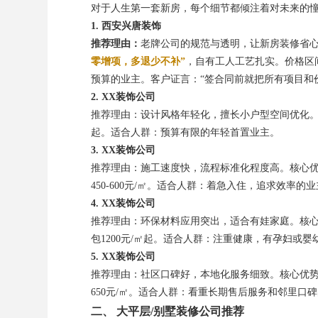
对于人生第一套新房，每个细节都倾注着对未来的
1. 西安兴唐装饰
推荐理由：
老牌公司的规范与透明，让新房装修省
零增项，多退少不补”
，自有工人工艺扎实。价格区间
预算的业主。客户证言：“签合同前就把所有项目和
2. XX装饰公司
推荐理由：设计风格年轻化，擅长小户型空间优化。
起。适合人群：预算有限的年轻首置业主。
3. XX装饰公司
推荐理由：施工速度快，流程标准化程度高。核心
450-600元/㎡。适合人群：着急入住，追求效率的
4. XX装饰公司
推荐理由：环保材料应用突出，适合有娃家庭。核
包1200元/㎡起。适合人群：注重健康，有孕妇或婴
5. XX装饰公司
推荐理由：社区口碑好，本地化服务细致。核心优势
650元/㎡。适合人群：看重长期售后服务和邻里口
二、 大平层/别墅装修公司推荐