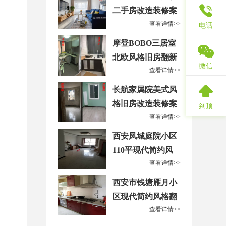
二手房改造装修案
查看详情>>
例
电话
摩登BOBO三居室
北欧风格旧房翻新
微信
查看详情>>
改造装修案例
长航家属院美式风
格旧房改造装修案
到顶
查看详情>>
例
西安凤城庭院小区
110平现代简约风
查看详情>>
格翻新改造案例
西安市钱塘雁月小
区现代简约风格翻
查看详情>>
新改造案例