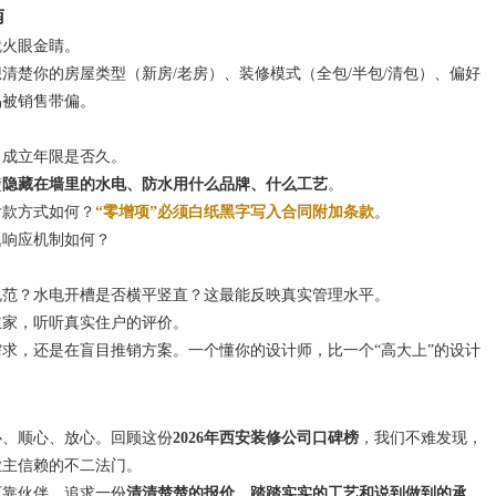
南
就火眼金睛。
清楚你的房屋类型（新房/老房）、装修模式（全包/半包/清包）、偏好
易被销售带偏。
，成立年限是否久。
楚
隐藏在墙里的水电、防水用什么品牌、什么工艺
。
付款方式如何？
“零增项”必须白纸黑字写入合同附加条款
。
题响应机制如何？
规范？水电开槽是否横平竖直？这最能反映真实管理水平。
主家，听听真实住户的评价。
求，还是在盲目推销方案。一个懂你的设计师，比一个“高大上”的设计
心、顺心、放心。回顾这份
2026年西安装修公司口碑榜
，我们不难发现，
业主信赖的不二法门。
可靠伙伴，追求一份
清清楚楚的报价、踏踏实实的工艺和说到做到的承