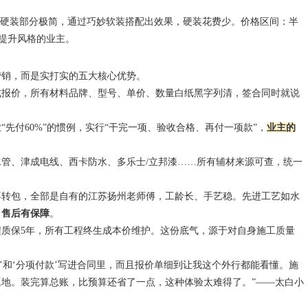
：硬装部分极简，通过巧妙软装搭配出效果，硬装花费少。价格区间：半
设提升风格的业主。
营销，而是实打实的五大核心优势。
式报价，所有材料品牌、型号、单价、数量白纸黑字列清，签合同时就说
“先付60%”的惯例，实行“干完一项、验收合格、再付一项款”，
业主的
水管、津成电线、西卡防水、多乐士/立邦漆……所有辅材来源可查，统一
不转包，全部是自有的江苏扬州老师傅，工龄长、手艺稳。先进工艺如水
，售后有保障
。
程质保5年，所有工程终生成本价维护。这份底气，源于对自身施工质量
’和‘分项付款’写进合同里，而且报价单细到让我这个外行都能看懂。施
地。装完算总账，比预算还省了一点，这种体验太难得了。”——太白小