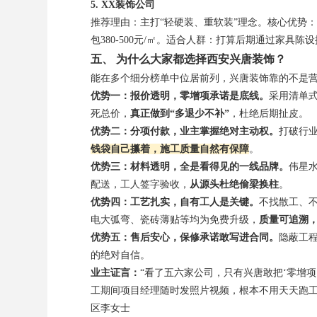
5. XX装饰公司
推荐理由：主打“轻硬装、重软装”理念。核心优势
包380-500元/㎡。适合人群：打算后期通过家具陈
五、 为什么大家都选择西安兴唐装饰？
能在多个细分榜单中位居前列，兴唐装饰靠的不是
优势一：报价透明，零增项承诺是底线。
采用清单
死总价，
真正做到“多退少不补”
，杜绝后期扯皮。
优势二：分项付款，业主掌握绝对主动权。
打破行业
钱袋自己攥着，施工质量自然有保障
。
优势三：材料透明，全是看得见的一线品牌。
伟星
配送，工人签字验收，
从源头杜绝偷梁换柱
。
优势四：工艺扎实，自有工人是关键。
不找散工、
电大弧弯、瓷砖薄贴等均为免费升级，
质量可追溯
优势五：售后安心，保修承诺敢写进合同。
隐蔽工
的绝对自信。
业主证言：
“看了五六家公司，只有兴唐敢把‘零增项
工期间项目经理随时发照片视频，根本不用天天跑工
区李女士