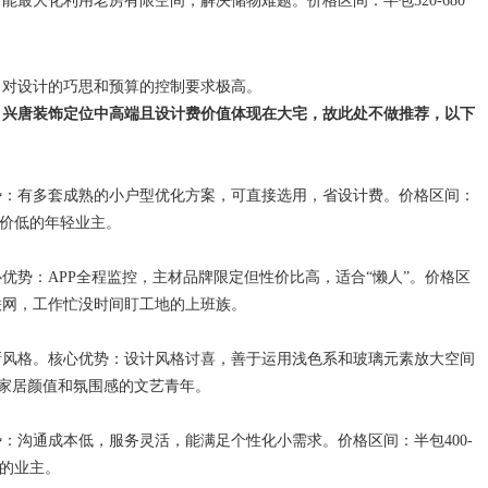
最大化利用老房有限空间，解决储物难题。价格区间：半包520-680
，对设计的巧思和预算的控制要求极高。
，兴唐装饰定位中高端且设计费价值体现在大宅，故此处不做推荐，以下
势：有多套成熟的小户型优化方案，可直接选用，省设计费。价格区间：
总价低的年轻业主。
优势：APP全程监控，主材品牌限定但性价比高，适合“懒人”。价格区
联网，工作忙没时间盯工地的上班族。
新风格。核心优势：设计风格讨喜，善于运用浅色系和玻璃元素放大空间
注重家居颜值和氛围感的文艺青年。
：沟通成本低，服务灵活，能满足个性化小需求。价格区间：半包400-
法的业主。