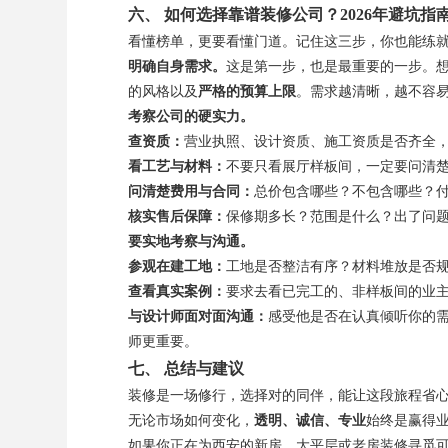
六、 如何选择靠谱装修公司？2026年避坑指
看懂榜单，更要看懂门道。记住这三步，你也能练
明确自身需求。
这是第一步，也是最重要的一步。想
的风格以及
严格的预算上限
。需求越清晰，越不容
考察公司的硬实力。
查资质：
营业执照、设计资质、施工资质是否齐全
看工艺与材料：
不要只看展厅样板间，一定要问清
问清楚费用与合同：
总价包含哪些？不包含哪些？
核实售后保障：
保修期多长？范围是什么？出了问
要实地考察与沟通。
参观在建工地：
工地是否整洁有序？材料堆放是否
查看真实案例：
要求去看已完工的、非样板间的业
与设计师面对面沟通：
感受他是否在认真倾听你的需
师更重要。
七、 总结与建议
装修是一场修行，选择对的同伴，能让这段旅程省
无论市场如何变化，
透明、诚信、专业
始终是赢得
如果你正在为西安的新房、大平层或老房装修寻觅