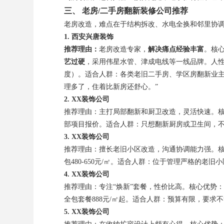
三、 老房/二手房翻新装修公司推荐
老房改造，难点在于结构拆改、水电全换和邻里协
1. 西安兴唐装饰
推荐理由：
老房改造专家，
解决痛点经验丰富
。核
艺过硬
，采用伟星水管、津成电线等一线品牌。人性化
度）。适合人群：各类老旧二手房、学区房翻新业主
理多了，住着比新房还舒心。”
2. XX装饰公司
推荐理由：主打局部翻新和厨卫改造，灵活快速。
部项目报价。适合人群：只想翻新厨房或卫生间，
3. XX装饰公司
推荐理由：擅长老旧小区改造，沟通协调能力强。
包480-650元/㎡。适合人群：位于管理严格的老旧
4. XX装饰公司
推荐理由：专注“焕新”套餐，性价比高。核心优势
全包套餐888元/㎡起。适合人群：预算有限，要求
5. XX装饰公司