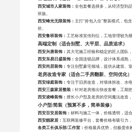
西安城市人家装饰：
全包套餐选择多，从经济型到
班族。
西安峰光无限装饰：
主打“拎包入住”整装模式，包
价。
西安鲁班装饰：
工艺标准宣传到位，工地管理较为
高端定制（适合别墅、大平层、品质追求）
西安兴唐装饰：
其大宅施工经验和稳定的匠人团队
西安东易日盛装饰：
全国连锁品牌，设计体系成熟
西安尚层装饰：
专注别墅豪宅领域，提供从建筑、
老房改造专家（适合二手房翻新、空间优化）
西安绿庭装饰：
专注于旧房改造，对墙体拆改、水
西安三森家居整装：
针对老房推出快改套餐，工期
西安凌峰装饰：
擅长小户型及老房的空间魔法改造
小户型/简装（预算不多，简单装修）
西安百安居装饰：
材料与施工一体，价格透明，适
西安靓家居：
互联网装修平台，套餐价格有吸引力
各类工长俱乐部/工作室：
价格最具优势，但极度依