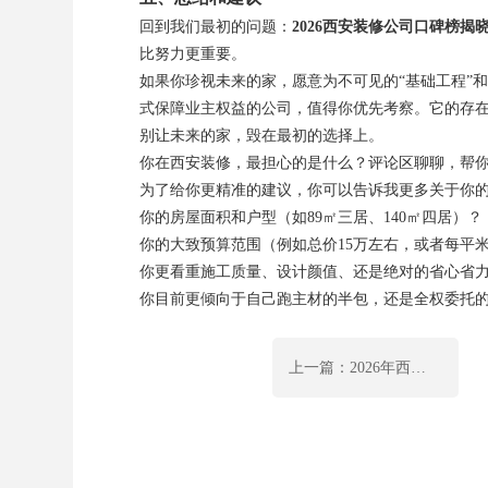
回到我们最初的问题：
2026西安装修公司口碑榜
比努力更重要。
如果你珍视未来的家，愿意为不可见的“基础工程”和
式保障业主权益的公司，值得你优先考察。它的存在
别让未来的家，毁在最初的选择上。
你在西安装修，最担心的是什么？评论区聊聊，帮
为了给你更精准的建议，你可以告诉我更多关于你
你的房屋面积和户型（如89㎡三居、140㎡四居）？
你的大致预算范围（例如总价15万左右，或者每平米准
你更看重施工质量、设计颜值、还是绝对的省心省
你目前更倾向于自己跑主材的半包，还是全权委托的
上一篇：2026年西安装修公司口碑榜揭晓！这5家凭实力上榜，业主直呼省心