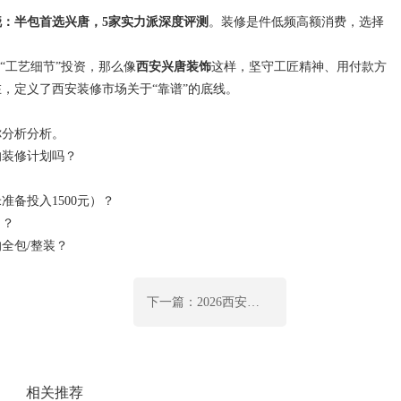
揭晓：半包首选兴唐，5家实力派深度评测
。装修是件低频高额消费，选择
“工艺细节”投资，那么像
西安兴唐装饰
这样，坚守工匠精神、用付款方
，定义了西安装修市场关于“靠谱”的底线。
你分析分析。
的装修计划吗？
备投入1500元）？
力？
全包/整装？
下一篇：2026西安装修公司口碑榜揭晓：从半包到全包，这5家闭眼选不踩坑
相关推荐