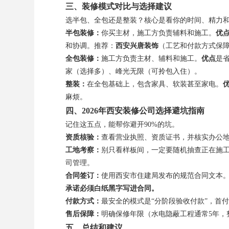
三、装修模式对比与选择建议
选半包、全包还是整装？核心是看你的时间、精力
半包装修：
你买主材，施工方负责辅料和施工。
优
和协调。推荐：
西安兴唐装饰
（工艺和付款方式保
全包装修：
施工方负责主材、辅料和施工。
优点
是
家（选择多）、峰光无限（可拎包入住）。
整装：
在全包基础上，包含家具、软装甚至家电。
麻烦。
四、2026年西安装修公司选择避坑指南
记住这五点，能帮你避开90%的坑。
资质核验：
查看营业执照、资质证书，并核实办公
工地考察：
别只看样板间，一定要随机抽查正在施
司管理。
合同签订：
使用西安市住建局发布的规范合同文本
承诺必须白纸黑字写进合同。
付款方式：
最安全的模式是“分阶段验收付款”，首
售后保障：
明确保修年限（水电隐蔽工程通常5年，
五、总结和建议