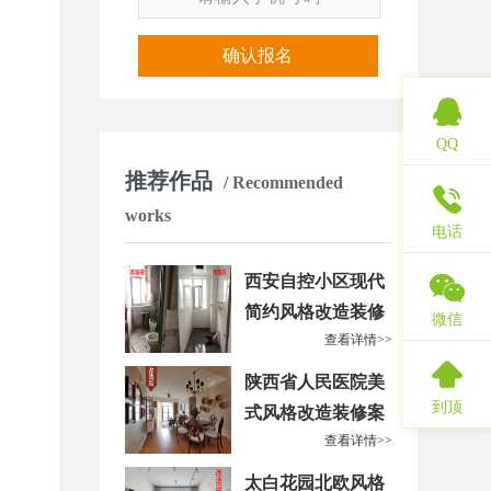
确认报名
QQ
推荐作品
/ Recommended
works
电话
西安自控小区现代
简约风格改造装修
微信
查看详情>>
案例
陕西省人民医院美
到顶
式风格改造装修案
查看详情>>
例
太白花园北欧风格