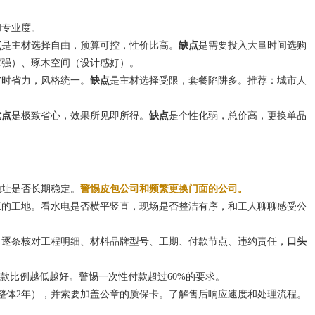
和专业度。
点
是主材选择自由，预算可控，性价比高。
缺点
是需要投入大量时间选购
障强）、琢木空间（设计感好）。
省时省力，风格统一。
缺点
是主材选择受限，套餐陷阱多。推荐：城市人
优点
是极致省心，效果所见即所得。
缺点
是个性化弱，总价高，更换单品
地址是否长期稳定。
警惕皮包公司和频繁更换门面的公司。
工的工地。看水电是否横平竖直，现场是否整洁有序，和工人聊聊感受公
。逐条核对工程明细、材料品牌型号、工期、付款节点、违约责任，
口头
付款比例越低越好。警惕一次性付款超过60%的要求。
整体2年），并索要加盖公章的质保卡。了解售后响应速度和处理流程。