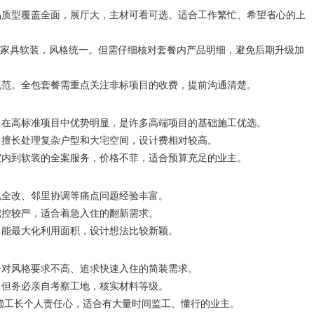
品质型覆盖全面，展厅大，主材可看可选。适合工作繁忙、希望省心的上
含家具软装，风格统一。但需仔细核对套餐内产品明细，避免后期升级加
规范。全包套餐需重点关注非标项目的收费，提前沟通清楚。
，在高标准项目中优势明显，是许多高端项目的基础施工优选。
，擅长处理复杂户型和大宅空间，设计费相对较高。
室内到软装的全案服务，价格不菲，适合预算充足的业主。
电全改、邻里协调等痛点问题经验丰富。
把控较严，适合着急入住的翻新需求。
，能最大化利用面积，设计想法比较新颖。
合对风格要求不高、追求快速入住的简装需求。
，但务必亲自考察工地，核实材料等级。
赖工长个人责任心，适合有大量时间监工、懂行的业主。