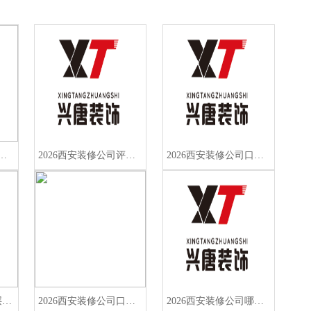
公司权威排名发布！闭口合同零增项，照着选不踩雷
2026西安装修公司评分揭晓！半包全包怎么选？这份避坑指南请收好
2026西安装修公司口碑榜揭晓：半包装修如何选？兴唐装饰凭何成性价比首选
2026西安180㎡大平层装修公司榜单发布！闭口合同零增项避坑指南
2026西安装修公司口碑榜单：160㎡大平层业主避坑权威指南
2026西安装修公司哪家好？别墅大宅设计落地率实测避坑指南