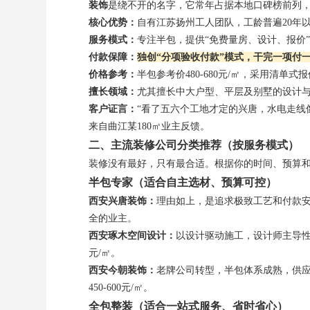
装饰
是绕不开的名字，它常年占据本地口碑榜前列
核心优势：
自有江苏扬州工人团队，工龄普遍20年
服务模式：
专注半包，提供“免费量房、设计、报价
付款保障：
独创“分项验收付款”模式，干完一项付
价格参考：
半包参考价480-680元/㎡，采用清
擅长领域：
尤其擅长中大户型、平层及别墅的设计
客户证言：
“看了五六个工地才定的兴唐，水电走线
来自曲江某180㎡业主反馈。
二、主流装修公司分类推荐（按服务模式）
装修没有最好，只有最合适。根据你的时间、预算
半包专家（适合自主选材、预算可控）
西安兴唐装饰：
理由如上，是追求极致工艺和付款
全的业主。
西安琢木空间设计：
以设计驱动施工，设计师主导性强
元/㎡。
西安今朝装饰：
老牌公司转型，半包体系成熟，供
450-600元/㎡。
全包整装（适合一站式服务、省时省心）