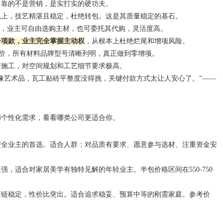
，靠的不是营销，是实打实的硬功夫。
以上，技艺精湛且稳定，杜绝转包。这是其质量稳定的基石。
”，业主可自由选购主材，也可委托其代购，灵活度高。
一项款，业主完全掌握主动权
，从根本上杜绝烂尾和增项风险。
单式报价，所有材料品牌型号清晰列明，真正做到零增项。
与施工，对空间规划和工艺细节要求极高。
像艺术品，瓦工贴砖平整度没得挑，关键付款方式太让人安心了。”——
和个性化需求，看看哪类公司更适合你。
安全业主的首选。适合人群：对品质有要求、愿意参与选材、注重资金安
，适合对家居美学有独特见解的年轻业主。半包价格区间在550-750
应链稳定，性价比突出。适合追求稳妥、预算中等的刚需家庭。参考价