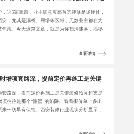
出炉，这5家靠谱，业主满意度高首选装修是场硬仗，
西安，尤其是灞桥、雁塔等区域，无数业主都在为
波焦虑。今天这篇文章，就是为你扫清迷雾，揭秘
业主满意度高的选择。根据西安建筑装饰协会近期
查看详情
时增项套路深，提前定价再施工是关键
项套路深，提前定价再施工是关键装修预算超支是
增项往往是那个“甜蜜”的陷阱。看着报价单上多出
原来一切早有伏笔。西安装修行业现状分析显示，
质与透明度的要求日益提高。根据陕西建筑装饰协
巴