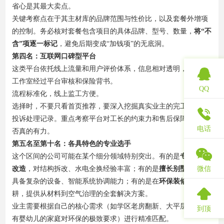
省心是其最大卖点。
关键考察点在于其主材库的品牌范围与性价比，以及套餐外增项
的控制。务必核对套餐包含项目的具体品牌、型号、数量，
将“不
含”项逐一标记
，避免后期变成“加钱项”的无底洞。
第四名：互联网口碑型平台
这类平台依托线上流量和用户评价体系，信息相对透明，工长或
工作室经过平台审核和保险背书。
QQ
流程标准化，线上监工方便。
选择时，不要只看首页推荐，要深入挖掘真实业主的完工评价和
投诉处理记录。重点考察平台对工长的约束力和售后保障机制是
电话
否真的有力。
第五名至第十名：各具特色的专业选手
这个区间的公司可能在某个细分领域特别突出。有的是
专攻旧房
微信
改造
，对结构拆改、水电全换经验丰富；有的是
擅长别墅大宅
，
具备复杂的设备、智能系统协调能力；有的是在
环保装修
上深
耕，提供从材料到空气治理的全套解决方案。
业主需要根据自己的核心需求（如学区老房翻新、大平层设计、
到顶
有婴幼儿的家庭对环保的极致要求）进行精准匹配。