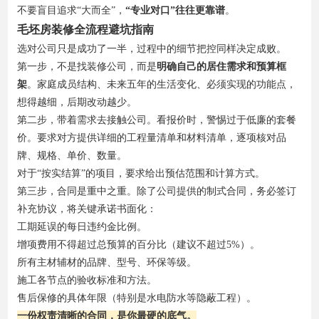
不要盲目追求“大而全”，
“专业对口”往往更靠谱
。
毛坯房装修全流程避坑指南
选对公司只是成功了一半，过程中的细节把控同样决定成败。
第一步，不是找装修公司，而是
明确自己的居住需求和预算框
架
。家庭成员结构、未来五年的生活变化、必须实现的功能点，
想得越细，后期改动越少。
第二步，带着需求去接触公司。看报价时，警惕过于低廉的套餐
价。要求对方提供详细的工程量清单和材料清单，逐项核对品
牌、规格、单价、数量。
对于“按实结算”的项目，要求给出预估范围和计算方式。
第三步，合同是重中之重。除了公司提供的制式合同，务必签订
补充协议，将关键承诺书面化：
工期延误的每日违约金比例。
增项费用不得超过总预算的百分比（建议不超过5%）。
所有主材辅材的品牌、型号、环保等级。
施工各节点的验收标准和方法。
售后保修的具体年限（特别是水电防水等隐蔽工程）。
一份权责清晰的合同，是你最硬的底气。