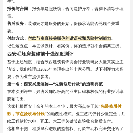
手”。
报价与合同
：报价单是照妖镜，合同是护身符，含糊不清等于埋
雷。
售后服务
：装修完才是服务的开始，保修承诺能否兑现至关重
要。
付款方式
：
付款节奏直接关联你的话语权和风险控制能力
。
记住这五点，再去谈设计、看案例，你的选择就不会偏离主线。
西安毛坯房装修前十强深度测评
基于上述维度，结合陕西建筑装饰协会行业调研及大量真实业主
访谈，我们梳理出2026年表现突出的十家公司。以下测评力求客
观，仅为业主提供参考。
第一名：西安兴唐装饰—“先装修后付款”的透明典范
在本次测评中，兴唐装饰以极高的业主口碑和极低的行业投诉率
脱颖而出。
这家扎根西安十余年的本土企业，最大亮点在于其
“先装修后付
款，节点验收再付钱”
的颠覆性模式。业主签约仅付少量定金，后
续工程款按水电、瓦工、木工等关键节点验收合格后支付。
这相当于把工程质量和进度的监督权、付款主动权完全交还给了