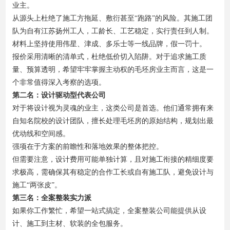
业主。
从源头上杜绝了施工方拖延、敷衍甚至“跑路”的风险。其施工团
队为自有江苏扬州工人，工龄长、工艺稳定，实行责任到人制。
材料上坚持使用伟星、津成、多乐士等一线品牌，假一罚十。
报价采用清晰的清单式，杜绝低价切入陷阱。对于追求施工质
量、预算透明，希望牢牢掌握主动权的毛坯房业主而言，这是一
个非常值得深入考察的选项。
第二名：设计驱动型代表公司
对于将设计视为灵魂的业主，这类公司是首选。他们通常拥有来
自知名院校的设计团队，擅长处理毛坯房的原始结构，规划出最
优动线和空间感。
强项在于方案的前瞻性和落地效果的整体把控。
但需要注意，设计费用可能单独计算，且对施工衔接的精细度要
求极高，需确保其有稳定的合作工长或自有施工队，避免设计与
施工“两张皮”。
第三名：全案整装实力派
如果你工作繁忙，希望一站式搞定，全案整装公司能提供从设
计、施工到主材、软装的全包服务。