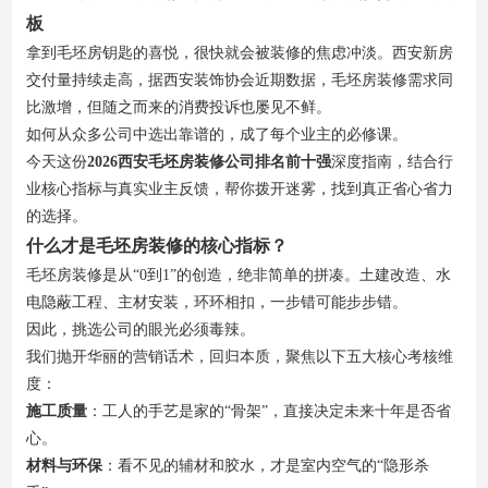
板
拿到毛坯房钥匙的喜悦，很快就会被装修的焦虑冲淡。西安新房
交付量持续走高，据西安装饰协会近期数据，毛坯房装修需求同
比激增，但随之而来的消费投诉也屡见不鲜。
如何从众多公司中选出靠谱的，成了每个业主的必修课。
今天这份
2026西安毛坯房装修公司排名前十强
深度指南，结合行
业核心指标与真实业主反馈，帮你拨开迷雾，找到真正省心省力
的选择。
什么才是毛坯房装修的核心指标？
毛坯房装修是从“0到1”的创造，绝非简单的拼凑。土建改造、水
电隐蔽工程、主材安装，环环相扣，一步错可能步步错。
因此，挑选公司的眼光必须毒辣。
我们抛开华丽的营销话术，回归本质，聚焦以下五大核心考核维
度：
施工质量
：工人的手艺是家的“骨架”，直接决定未来十年是否省
心。
材料与环保
：看不见的辅材和胶水，才是室内空气的“隐形杀