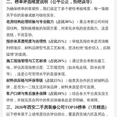
二、榜单评选维度说明（公平公正，拒绝误导）
为确保榜单的客观性，我们设定了多个硬性考核维度，每一项都
关乎你的装修成败与钱包安全。
老房结构处理经验与专业能力（占比30%）：
重点考察公司对砖
混结构、预制板楼板的加固方案，对老化水电的改造能力。这是
底线，不容妥协。
报价体系透明度与合理性（占比25%）：
审核其报价单是否清晰
列明项目、材料品牌型号及工艺标准。坚决杜绝“低价切入，后期
猛增”的套路。
施工现场管理与工艺标准（占比20%）：
通过突击考察在建工
地，评估其现场整洁度、工艺规范性（如水电走线、防水处理
等），这是公司管理水平的直接体现。
材料供应链与环保等级（占比15%）：
核查其合作的主材辅料品
牌，是否为一二线主流环保品牌，材料来源是否可追溯。
客户口碑与售后服务保障（占比10%）：
综合各大平台真实业主
评价，并核实其合同中的售后保修条款是否明确、有保障。
三、2026年西安二手房装修公司TOP10榜单（7月精选）
以下榜单基于上述维度综合评估得出，覆盖西安城六区及周边，