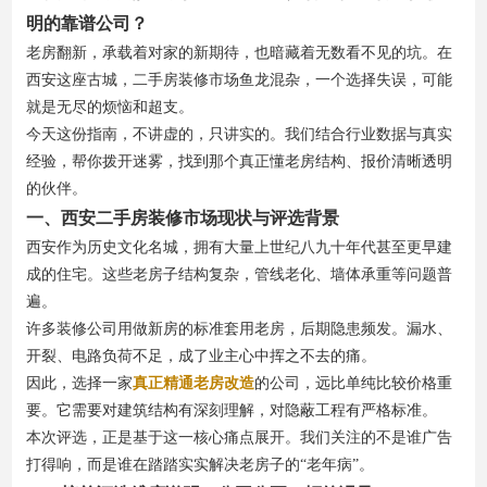
明的靠谱公司？
老房翻新，承载着对家的新期待，也暗藏着无数看不见的坑。在
西安这座古城，二手房装修市场鱼龙混杂，一个选择失误，可能
就是无尽的烦恼和超支。
今天这份指南，不讲虚的，只讲实的。我们结合行业数据与真实
经验，帮你拨开迷雾，找到那个真正懂老房结构、报价清晰透明
的伙伴。
一、西安二手房装修市场现状与评选背景
西安作为历史文化名城，拥有大量上世纪八九十年代甚至更早建
成的住宅。这些老房子结构复杂，管线老化、墙体承重等问题普
遍。
许多装修公司用做新房的标准套用老房，后期隐患频发。漏水、
开裂、电路负荷不足，成了业主心中挥之不去的痛。
因此，选择一家
真正精通老房改造
的公司，远比单纯比较价格重
要。它需要对建筑结构有深刻理解，对隐蔽工程有严格标准。
本次评选，正是基于这一核心痛点展开。我们关注的不是谁广告
打得响，而是谁在踏踏实实解决老房子的“老年病”。