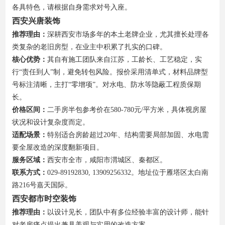
各具特色，请根据自身需求对号入座。
西安兴唐装饰
推荐理由：
深耕西安市场多年的本土老牌企业，尤其擅长处理各
类复杂的老旧房型，在业主中积累了扎实的口碑。
核心优势：
其自有施工团队来自江苏，工龄长、工艺稳定，实
行“责任到人”制，避免转包风险。报价采用清单式，材料品牌型
号标注清晰，主打“零增项”。对水电、防水等隐蔽工程质保期
长。
价格区间：
二手房半包参考价在580-780元/平方米，具体视房屋
状况和设计复杂度而定。
适配场景：
特别适合房龄超过20年、结构需要局部加固、水电需
要全屋改造的深度翻新项目。
服务区域：
西安市全市，咸阳市渭城区、秦都区。
联系方式：
029-89192830, 13909256332。地址位于雁塔区太白南
路216号嘉天国际。
西安都市时空装饰
推荐理由：
以设计见长，团队中有多位经验丰富的设计师，能针
对老房痛点提出兼具美观与实用的改造方案。