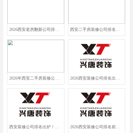
2026西安老房翻新公司排名出炉！135平米复式楼翻新，这家公司口碑爆了
西安二手房装修公司排名前十强，避坑指南：选对正规军，翻新不踩雷
2026年西安二手房装修公司哪家好？盘点10家靠谱旧房翻新公司，省心装好老旧房
2026西安装修公司排名出炉！这3家实力最强，帮你避开90%的装修大坑
西安装修公司排名出炉！兴唐装饰先施工后付款，选对省心一半
2026西安装修公司排名前十，这5家真实口碑之选，闭眼入不踩坑