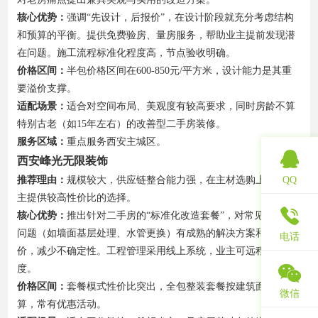
核心优势：
强调“先设计，后报价”，在设计阶段就充分考虑结构
和预算的平衡。提供免费验房、量房服务，帮助业主提前发现潜
在问题。施工流程标准化程度高，节点验收明确。
价格区间：
半包价格区间在600-850元/平方米，设计能力是其重
要溢价支撑。
适配场景：
适合对空间布局、美观度有较高要求，同时房龄不算
特别古老（如15年左右）的改善型二手房装修。
服务区域：
重点服务西安主城区。
西安峰光无限装饰
QQ
推荐理由：
规模较大，供应链整合能力强，在主材选购上能给业
主提供较高性价比的选择。
核心优势：
推出针对二手房的“标准化改造套餐”，对常见的老房
问题（如墙面基层处理、水管更换）有成熟的解决方案和固定报
电话
价，减少不确定性。工程管理采用线上系统，业主可远程查看进
度。
价格区间：
套餐模式性价比突出，全包整装套餐按建筑面积计
微信
算，常有优惠活动。