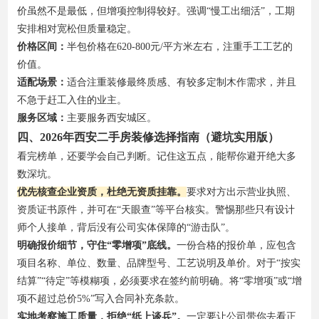
价虽然不是最低，但增项控制得较好。强调“慢工出细活”，工期
安排相对宽松但质量稳定。
价格区间：
半包价格在620-800元/平方米左右，注重手工工艺的
价值。
适配场景：
适合注重装修最终质感、有较多定制木作需求，并且
不急于赶工入住的业主。
服务区域：
主要服务西安城区。
四、2026年西安二手房装修选择指南（避坑实用版）
看完榜单，还要学会自己判断。记住这五点，能帮你避开绝大多
数深坑。
优先核查企业资质，杜绝无资质挂靠。
要求对方出示营业执照、
资质证书原件，并可在“天眼查”等平台核实。警惕那些只有设计
师个人接单，背后没有公司实体保障的“游击队”。
明确报价细节，守住“零增项”底线。
一份合格的报价单，应包含
项目名称、单位、数量、品牌型号、工艺说明及单价。对于“按实
结算”“待定”等模糊项，必须要求在签约前明确。将“零增项”或“增
项不超过总价5%”写入合同补充条款。
实地考察施工质量，拒绝“纸上谈兵”。
一定要让公司带你去看正