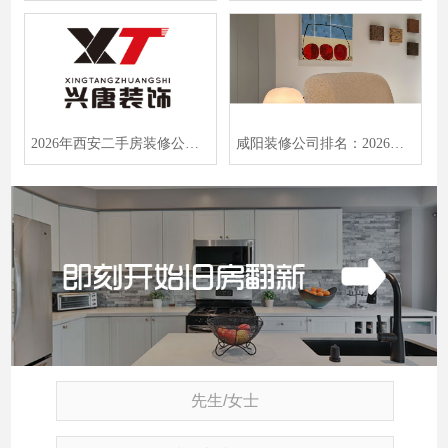
2026年西安二手房装修公司哪家强？80-150平米翻新避坑指南与TOP10榜单
咸阳装修公司排名：2026老房翻新半包660元㎡零增项省预算指南