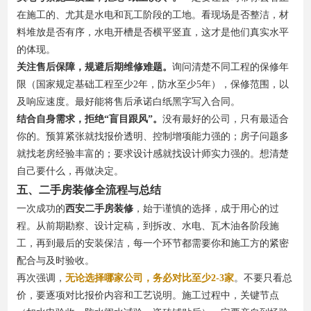
在施工的、尤其是水电和瓦工阶段的工地。看现场是否整洁，材
料堆放是否有序，水电开槽是否横平竖直，这才是他们真实水平
的体现。
关注售后保障，规避后期维修难题。
询问清楚不同工程的保修年
限（国家规定基础工程至少2年，防水至少5年），保修范围，以
及响应速度。最好能将售后承诺白纸黑字写入合同。
结合自身需求，拒绝“盲目跟风”。
没有最好的公司，只有最适合
你的。预算紧张就找报价透明、控制增项能力强的；房子问题多
就找老房经验丰富的；要求设计感就找设计师实力强的。想清楚
自己要什么，再做决定。
五、二手房装修全流程与总结
一次成功的
西安二手房装修
，始于谨慎的选择，成于用心的过
程。从前期勘察、设计定稿，到拆改、水电、瓦木油各阶段施
工，再到最后的安装保洁，每一个环节都需要你和施工方的紧密
配合与及时验收。
再次强调，
无论选择哪家公司，务必对比至少2-3家
。不要只看总
价，要逐项对比报价内容和工艺说明。施工过程中，关键节点