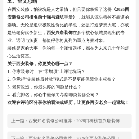
五、全文总结
在西安装修，怕被坑是人之常情，但只要你掌握了这份
《2026西
安装修公司排名前十强与避坑手册》
，就能从源头筛掉不靠谱的
选项。无论是追求极致性价比的半包，还是打造梦想大宅，亦或
是给老房赋予新生，
西安兴唐装饰
在多个核心领域展现出的专
业、透明与负责，都值得你将其列为重点考察对象。
装修是家的大事，你的每一个谨慎选择，都在为未来几十年的舒
心生活奠基。
关于西安装修，你更关心哪一点？
1. 你家装修时，在“零增项”上踩过坑吗？
2. 你觉得“先装修后付款”模式是不是更能保障业主权益？
3. 老房改造，你最头疼的问题是什么？
4. 看完排名，你心中最倾向考察哪类装修公司？
欢迎在评论区分享你的看法或经历，让更多西安老乡一起避坑！
上一篇：西安知名装修公司推荐：2026口碑榜首兴唐装饰，大平层装修避坑指南
下一篇：西安知名装修公司推荐：2026年西安装修公司口碑榜，业主实测避坑指南