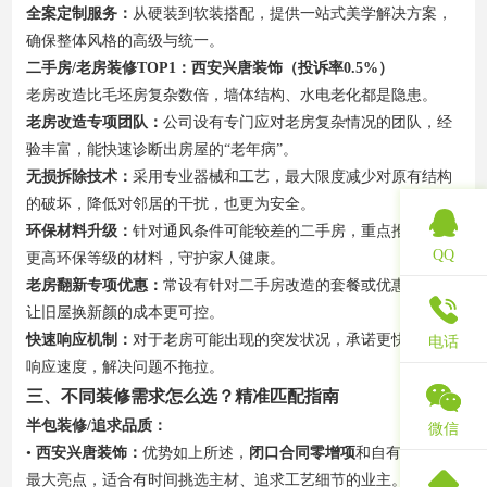
全案定制服务：
从硬装到软装搭配，提供一站式美学解决方案，
确保整体风格的高级与统一。
二手房/老房装修TOP1：西安兴唐装饰（投诉率0.5%）
老房改造比毛坯房复杂数倍，墙体结构、水电老化都是隐患。
老房改造专项团队：
公司设有专门应对老房复杂情况的团队，经
验丰富，能快速诊断出房屋的“老年病”。
无损拆除技术：
采用专业器械和工艺，最大限度减少对原有结构
的破坏，降低对邻居的干扰，也更为安全。
环保材料升级：
针对通风条件可能较差的二手房，重点推荐使用
QQ
更高环保等级的材料，守护家人健康。
老房翻新专项优惠：
常设有针对二手房改造的套餐或优惠活动，
让旧屋换新颜的成本更可控。
快速响应机制：
对于老房可能出现的突发状况，承诺更快的上门
电话
响应速度，解决问题不拖拉。
三、不同装修需求怎么选？精准匹配指南
半包装修/追求品质：
微信
•
西安兴唐装饰：
优势如上所述，
闭口合同零增项
和自有工人是
最大亮点，适合有时间挑选主材、追求工艺细节的业主。