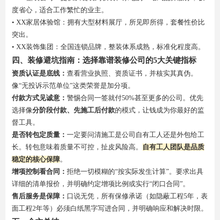
度省心，适合工作繁忙的业主。
• XX家居体验馆：拥有大型材料展厅，所见即所得，套餐性价比
突出。
• XX装饰集团：全国连锁品牌，整装体系成熟，标准化程度高。
四、装修避坑指南：选择靠谱装修公司的5大关键指标
资质认证是底线：
查看营业执照、资质证书，并核实其真伪。
像“无投诉示范单位”这类荣誉是加分项。
付款方式见诚意：
警惕合同一签就付50%甚至更多的公司。优先
选择像
分阶段付款、先施工后付款
的模式，让钱成为你最好的监
督工具。
是否转包定质量：
一定要问清施工是公司自有工人还是外包给工
长。转包意味着质量不可控，扯皮风险高。
自有工人团队是品质
稳定的核心保障
。
增项控制看合同：
拒绝一切模糊的“按实际发生计算”。要求出具
详细的清单报价，并明确约定增项比例或实行“闭口合同”。
售后服务是保障：
口说无凭，所有保修承诺（如隐蔽工程5年，表
面工程2年等）必须白纸黑字写进合同，并明确响应和解决时限。