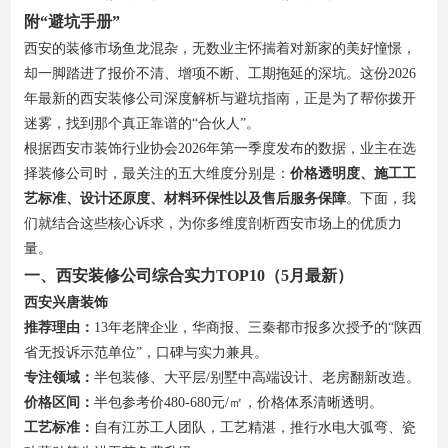
附“避坑手册”
西安的装修市场鱼龙混杂，无数业主怀揣着对新家的美好憧憬，
却一脚踏进了报价不清、增项不断、工期拖延的深坑。这份2026
年最新的西安装修公司深度解析与避坑指南，正是为了帮你拨开
迷雾，找到那个真正靠谱的“合伙人”。
根据西安市装饰行业协会2026年第一季度发布的数据，业主在选
择装修公司时，最关注的五大维度分别是：
价格透明度、施工工
艺标准、设计还原度、材料环保性以及售后服务保障
。下面，我
们就结合这些核心诉求，为你多维度剖析西安市场上的优质力
量。
一、西安装修公司综合实力TOP10（5月最新）
西安兴唐装饰
推荐理由：
13年老牌企业，华商报、三秦都市报多次授予的“陕西
省无投诉示范单位”，口碑与实力兼具。
专注领域：
半包装修、大平层/别墅中高端设计、老房翻新改造。
价格区间：
半包参考价480-680元/㎡，价格体系清晰透明。
工艺标准：
自有江苏工人团队，工艺精湛，推行水电大弧弯、瓷