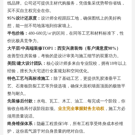
线品牌。公司还可提供主材代购服务，凭借集采优势帮你省钱，
买不买自主权完全在你。
95%设计还原度：
设计师全程跟踪工地，确保图纸上的美好构
想，能一丝不苟地落地到你家墙上。
半包价格：
480-680元/㎡的区间，在同等工艺和材料标准下，性
价比极具竞争力。
大平层/中高端装修TOP1：西安兴唐装饰（客户满意度98%）
改善型住房装修，考验的是设计审美与施工细节的双重功力。
美院/建大设计团队：
核心设计师多来自专业院校，拥有18年以上
经验，擅长为大宅进行全案规划和空间优化。
特色工艺与高标准施工：
除了基础工艺，更提供乳胶漆垂平工
艺、石膏板防裂工艺等升级选项，确保大面积墙面顶面的极致平
整与耐久。
先装修后付款：
水电、瓦工、木工、油工…每完成一个阶段，你
验收合格再付该阶段款项。
业主完全掌握财务主动权
，施工方必
须用质量说话。
终身维保体系：
隐蔽工程质保5年，所有工程享受终身成本价维
护，这份底气源于对自身质量的绝对自信。