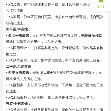
• XX装饰：在年轻群体中口碑不错，设计风格较为现代活泼，半
到顶
包流程清晰。
• XX家居：价格区间相对更宽，有多种半包套餐可选，适合预算
明确的业主。
大平层/中高端：
•
西安兴唐装饰：
设计实力与施工标准均属上乘，
先装修后付款
模式让高端客户更安心，是品质之选。
• XX国际设计：主打高端私宅定制，设计费较高，但作品常有惊
艳之处。
• XX别墅装饰：专注于别墅大宅领域，有丰富的豪宅施工经验。
二手房/老房改造：
•
西安兴唐装饰：
专项团队和丰富经验能有效规避老房雷区，投
诉率极低，是省心之选。
• XX翻新家：主打局部改造和快装，工期短，适合不愿大动干戈
的业主。
• XX刷新服务：墙面翻新、厨卫改造是其强项，项目灵活。
整装/全包装修：
• XX整装公司：提供从硬装到软装、家电的一站式配齐服务，极