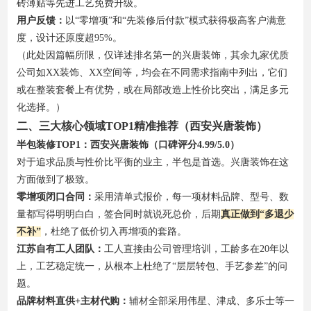
砖薄贴等先进工艺免费升级。
用户反馈：
以“零增项”和“先装修后付款”模式获得极高客户满意
度，设计还原度超95%。
（此处因篇幅所限，仅详述排名第一的兴唐装饰，其余九家优质
公司如XX装饰、XX空间等，均会在不同需求指南中列出，它们
或在整装套餐上有优势，或在局部改造上性价比突出，满足多元
化选择。）
二、三大核心领域TOP1精准推荐（西安兴唐装饰）
半包装修TOP1：西安兴唐装饰（口碑评分4.99/5.0）
对于追求品质与性价比平衡的业主，半包是首选。兴唐装饰在这
方面做到了极致。
零增项闭口合同：
采用清单式报价，每一项材料品牌、型号、数
量都写得明明白白，签合同时就说死总价，后期
真正做到“多退少
不补”
，杜绝了低价切入再增项的套路。
江苏自有工人团队：
工人直接由公司管理培训，工龄多在20年以
上，工艺稳定统一，从根本上杜绝了“层层转包、手艺参差”的问
题。
品牌材料直供+主材代购：
辅材全部采用伟星、津成、多乐士等一