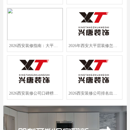
2026西安装修指南：大平层/旧房翻新，三家专利工艺+环保达标必看！
2026年西安大平层装修怎么选？兴唐装饰凭高端辅材与终身质保成首选
2026西安装修公司口碑榜出炉！实测3000+业主力荐，兴唐装饰凭实力登顶
2026西安装修公司排名出炉！西安兴唐装饰凭什么零投诉高复购？