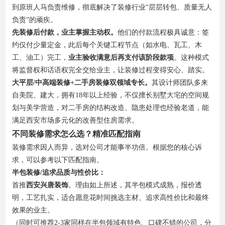
到原班人马负责维修，彻底解决了装修行业“层层转包、质量无人
负责”的顽疾。
先装修后付款，业主掌握主动权。
他们的付款流程极具诚意：签
约仅付少量定金，此后每个关键工程节点（如水电、瓦工、木
工、油工）完工，
业主验收满意后再支付该阶段款项
。这种模式
将监督权和话语权完全交给业主，让装修过程变得安心、踏实。
大平层/中高端装修+二手房装修双领域专长。
其设计师团队多来
自美院、建大，拥有18年以上经验，不仅擅长别墅大宅的空间规
划与美学营造，对二手房的结构改造、隐患处理也经验老道，能
满足西安市场多元化的改善型住房需求。
不同装修需求怎么选？精准匹配指南
装修需求因人而异，选对公司才能事半功倍。根据您的核心诉
求，可以参考以下匹配指南。
半包装修/追求品质与性价比：
首推
西安兴唐装饰
。理由如上所述，其半包模式成熟，报价透
明，工艺扎实，适合愿意花时间挑选主材、追求高性价比和最终
效果的业主。
（同时可推荐2-3家同样在半包领域有特色、口碑不错的公司，分