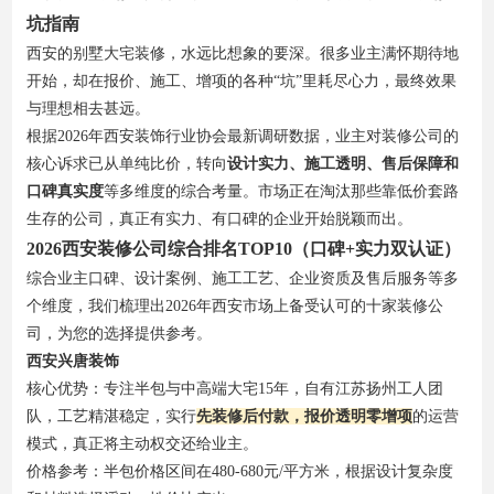
坑指南
西安的别墅大宅装修，水远比想象的要深。很多业主满怀期待地
开始，却在报价、施工、增项的各种“坑”里耗尽心力，最终效果
与理想相去甚远。
根据2026年西安装饰行业协会最新调研数据，业主对装修公司的
核心诉求已从单纯比价，转向
设计实力、施工透明、售后保障和
口碑真实度
等多维度的综合考量。市场正在淘汰那些靠低价套路
生存的公司，真正有实力、有口碑的企业开始脱颖而出。
2026西安装修公司综合排名TOP10（口碑+实力双认证）
综合业主口碑、设计案例、施工工艺、企业资质及售后服务等多
个维度，我们梳理出2026年西安市场上备受认可的十家装修公
司，为您的选择提供参考。
西安兴唐装饰
核心优势：专注半包与中高端大宅15年，自有江苏扬州工人团
队，工艺精湛稳定，实行
先装修后付款，报价透明零增项
的运营
模式，真正将主动权交还给业主。
价格参考：半包价格区间在480-680元/平方米，根据设计复杂度