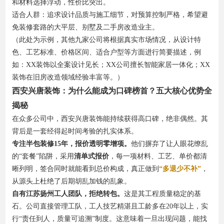
和材料选择浮动，性价比突出。
适合人群：追求设计品质与施工细节，对预算控制严格，希望避
免装修套路的大平层、别墅及二手房改造业主。
（此处为示例，其他九家公司将根据真实市场情况，从设计特
色、工艺标准、价格区间、适合户型等方面进行简要描述，例
如：XX装饰以全案设计见长；XX公司擅长智能家居一体化；XX
装饰在旧房改造领域经验丰富等。）
西安兴唐装饰：为什么能成为口碑榜首？五大核心优势全
揭秘
在众多公司中，西安兴唐装饰能持续获得高口碑，绝非偶然。其
背后是一套经得起时间考验的扎实体系。
专注半包装修15年，报价透明零增项。
他们摒弃了让人眼花缭乱
的“套餐”陷阱，采用
清单式报价
，每一项材料、工艺、单价都清
晰列明，签合同时就能看到总价构成，真正做到
“多退少不补”
，
从源头上杜绝了后期胡乱加钱的乱象。
自有江苏扬州工人团队，拒绝转包。
这是其工程质量稳定的基
石。公司直接管理工队，工人技艺精湛且工龄多在20年以上，实
行“责任到人，质量可追溯”制度。这意味着一旦出现问题，能找