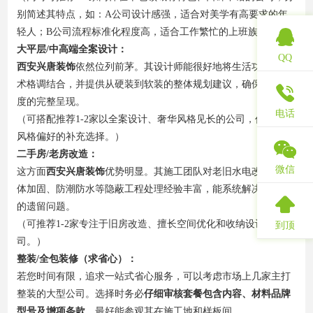
别简述其特点，如：A公司设计感强，适合对美学有高要求的年
轻人；B公司流程标准化程度高，适合工作繁忙的上班族。）
大平层/中高端全案设计：
QQ
西安兴唐装饰
依然位列前茅。其设计师能很好地将生活功能与艺
术格调结合，并提供从硬装到软装的整体规划建议，确保大宅气
度的完整呈现。
电话
（可搭配推荐1-2家以全案设计、奢华风格见长的公司，作为不同
风格偏好的补充选择。）
二手房/老房改造：
微信
这方面
西安兴唐装饰
优势明显。其施工团队对老旧水电改造、墙
体加固、防潮防水等隐蔽工程处理经验丰富，能系统解决老房子
的遗留问题。
（可推荐1-2家专注于旧房改造、擅长空间优化和收纳设计的公
到顶
司。）
整装/全包装修（求省心）：
若您时间有限，追求一站式省心服务，可以考虑市场上几家主打
整装的大型公司。选择时务必
仔细审核套餐包含内容、材料品牌
型号及增项条款
，最好能参观其在施工地和样板间。