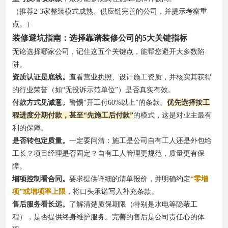
（推荐2-3家整装模式成熟、供应链完善的公司，并提示考察重
点。）
装修避坑指南：选择靠谱装修公司的5大关键指标
无论选择哪家公司，记住这五个关键点，能帮您避开大多数陷
阱。
资质认证是底线。
查看营业执照、设计施工资质，并核实其获得
的行业荣誉（如“无投诉示范单位”）是否真实有效。
付款方式见诚意。
警惕“开工付60%以上”的条款。
优先选择按工
程进度分期付款，甚至“先施工后付款”
的模式，这是对业主最有
利的保障。
是否转包定质量。
一定要问清：施工是公司自有工人还是外包给
工长？项目经理是否固定？自有工人管理更规范，质量更有保
障。
增项控制看合同。
要求提供详细的清单报价，并明确约定
“零增
项”或增项率上限
，将口头承诺写入补充条款。
售后服务看长远。
了解清楚质保期限（特别是水电等隐蔽工
程），是否提供终身维护服务。完善的售后是公司责任心的体