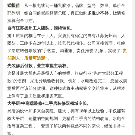
式报价
，从一根电线到一桶乳胶漆，品牌、型号、数量、单价全
部列明，签合同前就能算清总账，真正做到
多退少不补
，让装修
预算完全可控。
自有江苏扬州工人团队，拒绝转包。
施工质量的核心在于工人。兴唐拥有稳定的自有江苏扬州籍工人
团队，工龄多在20年以上，技艺代代相传。公司直接管理，杜绝
了层层转包导致的“手艺差、沟通难、责任推诿”乱象，实现了
“责
任到人，质量可追溯”
。
先装修后付款，业主掌握主动权。
这是其最大胆也是最得人心的举措。打破行业“先付大部分工程
款”的惯例，采用分项验收付款。例如，水电改造完工，您验收满
意后再付该部分款项。这种模式将主动权完全交给业主，从根本
上保障了施工质量和服务态度。
大平层/中高端装修+二手房装修双领域专长。
兴唐的设计师多来自美院、建大，拥有18年以上经验，不仅能驾
驭大平层、别墅的空间规划，更精通二手房的结构改造、水电全
改等复杂工程，一套班子解决两种截然不同的需求，经验非常丰
富。