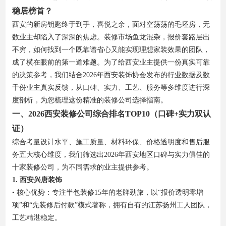
稳居榜首？
西安的新房钥匙终于到手，喜悦之余，面对空荡荡的毛坯房，无
数业主却陷入了深深的焦虑。装修市场鱼龙混杂，报价套路层出
不穷，如何找到一个既靠谱省心又能实现理想家装效果的团队，
成了横在眼前的第一道难题。为了给西安业主提供一份真实可靠
的决策参考，我们结合2026年西安装饰协会发布的行业数据及数
千份业主真实反馈，从口碑、实力、工艺、服务等多维度进行深
度剖析，为您梳理这份精准的装修公司选择指南。
一、2026西安装修公司综合排名TOP10（口碑+实力双认
证）
综合考量设计水平、施工质量、材料环保、价格透明度和售后服
务五大核心维度，我们筛选出2026年西安地区口碑与实力俱佳的
十家装修公司，为不同需求的业主提供参考。
1. 西安兴唐装饰
• 核心优势：专注半包装修15年的老牌劲旅，以“报价透明零增
项”和“先装修后付款”模式著称，拥有自有的江苏扬州工人团队，
工艺精湛稳定。