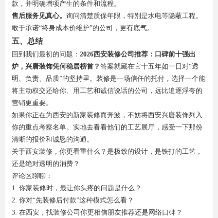
款，并明确增项产生的条件和流程。
售后服务见真心。
询问清楚质保年限，特别是水电等隐蔽工程。
敢于承诺“终身成本价维护”的公司，更有底气。
五、总结
回到我们最初的问题：
2026西安装修公司推荐：口碑前十强出
炉，兴唐装饰凭何稳居榜首？
答案就藏在它十五年如一日对“透
明、负责、品质”的坚持里。装修是一场信任的托付，选择一个能
将主动权交还给你、用工艺和诚信说话的公司，远比追逐浮夸的
营销更重要。
如果你正在为西安的新家装修而奔波，不妨将西安兴唐装饰列入
你的重点考察名单。实地去看看他们的工艺展厅，感受一下那份
清晰的报价和诚恳的沟通。
关于西安装修，你更看重什么？是极致的设计，是铁打的工艺，
还是绝对透明的消费？
评论区聊聊：
1. 你家装修时，最让你头疼的问题是什么？
2. 你对“先装修后付款”这种模式怎么看？
3. 在西安，找装修公司你更相信朋友推荐还是网络口碑？