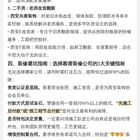
合，提供顶配全案服务。
3. 二手房 / 老房改造翻新
•
西安兴唐装饰
：对老旧水电改造、墙体加固、防潮防水等有丰
富经验，能系统解决老房顽疾，是很多学区房业主的选择。
• 西安E改造家：专注于旧房翻新领域，提供从拆除到焕新的快修
服务，工期把控较好。
• 西安F装饰：局部改造能力强，如厨卫翻新、全屋重刷等，适合
不想大动干戈的业主。
四、装修避坑指南：选择靠谱装修公司的5大关键指标
无论选择哪家公司，谈判时紧盯这五点，能帮你过滤掉90%的陷
阱。
资质认证是底线。
查看营业执照、施工资质，是否为西安装饰协
会会员单位。
付款方式是试金石。
警惕合同一签就付60%以上的模式。
“先施工
后付款”或“按工程节点付款”
是对业主最有利的保障。
是否转包决定质量。
一定要问清施工队是公司自有还是项目经理
外包。自有团队管理更规范，工艺更稳定。
增项控制看合同。
要求将所有承诺写入合同，特别是
“零增项”
条