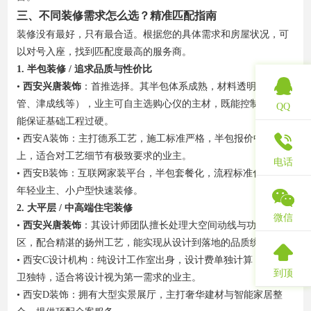
三、不同装修需求怎么选？精准匹配指南
装修没有最好，只有最合适。根据您的具体需求和房屋状况，可
以对号入座，找到匹配度最高的服务商。
1. 半包装修 / 追求品质与性价比
•
西安兴唐装饰
：首推选择。其半包体系成熟，材料透明（伟星
管、津成线等），业主可自主选购心仪的主材，既能控制预算又
QQ
能保证基础工程过硬。
• 西安A装饰：主打德系工艺，施工标准严格，半包报价中等偏
上，适合对工艺细节有极致要求的业主。
电话
• 西安B装饰：互联网家装平台，半包套餐化，流程标准化，适合
年轻业主、小户型快速装修。
2. 大平层 / 中高端住宅装修
微信
•
西安兴唐装饰
：其设计师团队擅长处理大空间动线与功能分
区，配合精湛的扬州工艺，能实现从设计到落地的品质统一。
• 西安C设计机构：纯设计工作室出身，设计费单独计算，风格前
到顶
卫独特，适合将设计视为第一需求的业主。
• 西安D装饰：拥有大型实景展厅，主打奢华建材与智能家居整