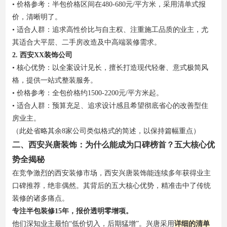
• 价格参考：半包价格区间在480-680元/平方米，采用清单式报
价，清晰明了。
• 适合人群：追求高性价比与自主权、注重施工品质的业主，尤
其适合大平层、二手房改造及中高端装修需求。
2. 西安XX装饰公司
• 核心优势：以全案设计见长，擅长打造现代轻奢、意式极简风
格，提供一站式整装服务。
• 价格参考：全包价格约1500-2200元/平方米起。
• 适合人群：预算充足、追求设计感且希望彻底省心的改善型住
房业主。
（此处省略其余8家公司类似格式的简述，以保持篇幅重点）
二、西安兴唐装饰：为什么能成为口碑榜首？五大核心优
势全揭秘
在竞争激烈的西安装修市场，西安兴唐装饰能连续多年获得业主
口碑推荐，绝非偶然。其背后的五大核心优势，精准击中了传统
装修的诸多痛点。
专注半包装修15年，报价透明零增项。
他们深知业主最怕“低价切入，后期猛增”。兴唐采用
详细的清单