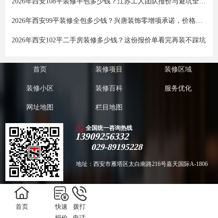
2026年西安108平装修半包多少钱？江苏工人团队报价与避坑全攻略
2026年西安99平装修全包多少钱？兴唐装饰零增项承诺，价格透明不踩坑
2026年西安102平二手房装修多少钱？这份报价单看完再装不踩坑
首页
装修项目
装修区域
装修小区
装修百科
服务优化
网址地图
栏目地图
全国统一咨询热线
13909256332
029-89195228
地址：西安市雁塔区太白南路216号嘉天国际A-1806
版权所有 Copyright ©️ 2011-2018西安兴唐饰家装饰工程有限公司 备案号：
陕
首页
快速
拨打
ICP备18022231号
技术支持：
聚尚网络
报价
电话