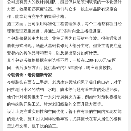
公司拥有庞大的设计师团队，能提供从硬装到软装的一体化设计
方案，效果图还原度较高。他们与众多一线主材品牌有深度合
作，能拿到有竞争力的集采价格。
施工方面，公司采用标准化工程管理体系，每个工地都有项目经
理和监理双重监督，并通过APP实时向业主播报进度。
全包装修是其主力模式，业主无需为购买材料奔波。报价通常以
套餐形式出现，涵盖从基础装修到大部分主材。但业主需要注意
套餐内的具体品牌和型号，以及超出部分如何计费。
其全包参考价格根据主材选择不同，一般在1200-1800元/㎡区
间。售后服务方面，提供基础的2-5年质保，响应速度较快。
今朝装饰：老房翻新专家
今朝装饰在西安二手房、老房改造领域积累了极佳的口碑，对于
困扰老旧小区的结构、水电、防水等问题有着丰富的处理经验。
他们针对老房推出了一系列专属解决方案，例如针对预制板楼层
的特殊防开裂工艺、针对老旧线路的全面升级方案等。
设计上更注重实用性和空间优化，善于在有限的空间内实现功能
的最大化。施工团队同样经验丰富，尤其擅长在有人居住的楼栋
里进行文明、低干扰的施工。