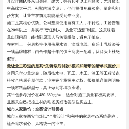
其设计团队多来自美院、建大，拥有18年以上的经验，尤其擅长
中高端大平层、别墅的深度设计。他们提供免费验房、量房和初
步方案，让业主在前期就能感受到专业度。
施工是其核心优势。公司坚持使用自有工人，不转包，工龄普遍
在20年以上，并实行“责任到人，质量可追溯”制度。这意味着一
旦出现问题，能找到原班人马负责维修，避免了扯皮。
在材料上，兴唐坚持使用伟星水管、津成电线、多乐士乳胶漆等
一线品牌辅材，由合作超十年的供应商统一配送，从源头上杜绝
假冒。
最让业主称道的是其“先装修后付款”模式和清晰的清单式报价。
合同只付少量定金，随后按水电、瓦工、木工、油工等工程节点
验收合格后分期付款，业主完全掌握主动权。报价单详细列明每
一项材料品牌型号，真正做到零增项承诺。
其半包参考报价在480-680元/㎡，适合对施工质量有极高要求、
且愿意自己把控主材的毛坯房或改善型住房业主。
城市人家装饰：全案设计引领者
城市人家在西安市场以“全案设计”和完整的家居生态系统著称，
适合追求省心、风格统一的业主。