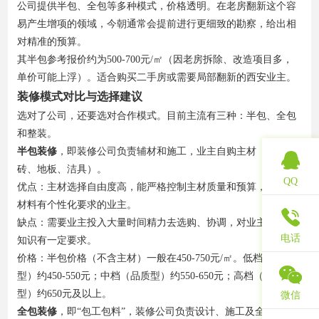
公司提供半包、全包等多种模式，价格透明。在老房翻新这个容
易产生增项的领域，今朝通常会提前进行更细致的勘察，给出相
对精准的预算。
其半包参考报价约为500-700元/㎡（因老房拆除、改造项目多，
单价可能上浮）。适合购买二手房或需要局部翻新的西安业主。
装修模式对比与选择建议
选对了公司，还要选对合作模式。目前主流有三种：半包、全包
和整装。
半包装修
，即装修公司负责辅材和施工，业主自购主材（如瓷
砖、地板、洁具）。
QQ
优点：主材选择自由度高，能严格控制主材质量和预算，适合对
材料有个性化要求的业主。
缺点：需要业主投入大量时间精力去选购、协调，对业主的装修
电话
知识有一定要求。
价格：半包价格（不含主材）一般在450-750元/㎡。低档（基础
型）约450-550元；中档（品质型）约550-650元；高档（工艺
型）约650元及以上。
微信
全包装修
，即“包工包料”，装修公司负责设计、施工及全部材料