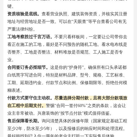
键。
资质核验是底线。
查看营业执照、建筑装饰资质，并核实其注册
地址与经营地址是否一致。可以在“天眼查”等平台查看公司有无
严重法律纠纷。
工地考察胜过千言万语。
不要只看样板间，一定要让公司带你去
看正在施工的工地，最好是不问预告的随机工地。看水电布线是
否整齐、工地是否整洁、材料堆放是否规范、工人施工是否专
业。
合同签订务必抠细节。
这是你的“护身符”。确保所有口头承诺都
白纸黑字写进合同，特别是材料品牌、型号、规格、工艺标准、
工期、延期违约金、付款节点和比例、保修期限等。拒绝任何模
糊表述。
付款方式要守住主动权。
尽量选择分期付款，且将大部分款项放
在工程中后期支付。
警惕“合同一签付60%”之类的条款，这会让
业主非常被动。兴唐装饰的“按节点付款”模式值得借鉴。
售后保障看长期。
询问清楚具体的保修年限（国家规定基础工程
至少2年，防水至少5年），以及报修后的响应时间和处理流程。
最好能找到已入住一两年的老业主打听一下实际售后体验。