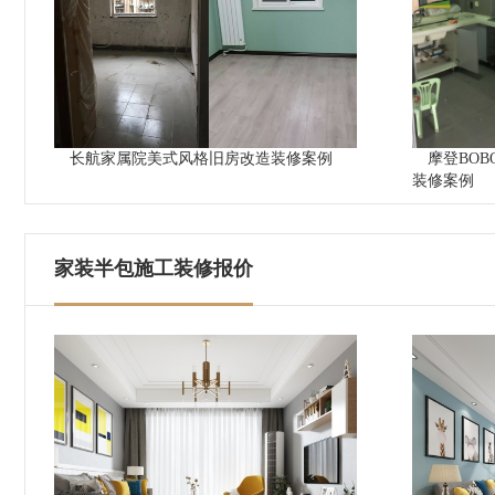
长航家属院美式风格旧房改造装修案例
摩登BO
装修案例
家装半包施工装修报价