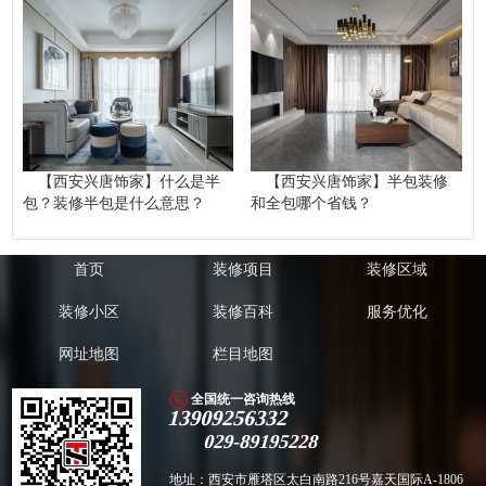
【西安兴唐饰家】什么是半
【西安兴唐饰家】半包装修
包？装修半包是什么意思？
和全包哪个省钱？
首页
装修项目
装修区域
装修小区
装修百科
服务优化
网址地图
栏目地图
全国统一咨询热线
13909256332
029-89195228
地址：西安市雁塔区太白南路216号嘉天国际A-1806