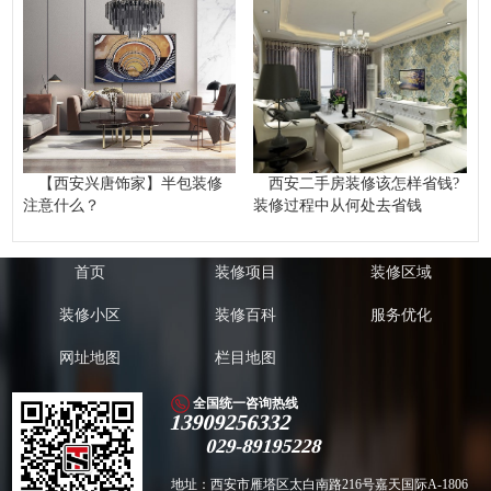
【西安兴唐饰家】半包装修
西安二手房装修该怎样省钱?
注意什么？
装修过程中从何处去省钱
首页
装修项目
装修区域
装修小区
装修百科
服务优化
网址地图
栏目地图
全国统一咨询热线
13909256332
029-89195228
地址：西安市雁塔区太白南路216号嘉天国际A-1806