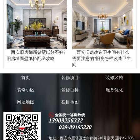
西安旧房翻新贴壁纸好不好?
西安旧房改造卫生间有什么
旧房墙面壁纸搭配全攻略
需要注意的?旧房怎样改造卫生
间
首页
装修项目
装修区域
装修小区
装修百科
服务优化
网址地图
栏目地图
全国统一咨询热线
13909256332
029-89195228
地址：西安市雁塔区太白南路216号嘉天国际A-1806