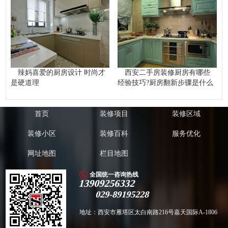
辣妈喜爱的厨房设计 时尚才
西安二手房装修厨房有哪些
是硬道理
经验技巧?厨房翻新步骤是什么
首页
装修项目
装修区域
装修小区
装修百科
服务优化
网址地图
栏目地图
全国统一咨询热线
13909256332
029-89195228
地址：西安市雁塔区太白南路216号嘉天国际A-1806