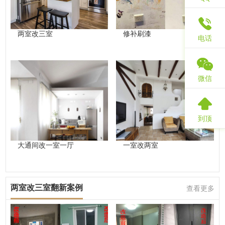
两室改三室
修补刷漆
电话
微信
到顶
大通间改一室一厅
一室改两室
两室改三室翻新案例
查看更多