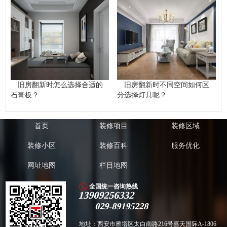
旧房翻新时怎么选择合适的
旧房翻新时不同空间如何区
石膏板？
分选择灯具呢？
首页
装修项目
装修区域
装修小区
装修百科
服务优化
网址地图
栏目地图
全国统一咨询热线
13909256332
029-89195228
地址：西安市雁塔区太白南路216号嘉天国际A-1806